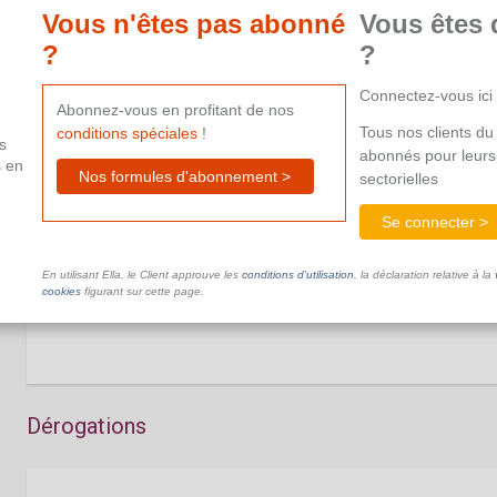
aide supplémentaire.
Vous n'êtes pas abonné
Vous êtes 
?
?
Connectez-vous ici
Abonnez-vous en profitant de nos
Remboursement des allocations de chômage ve
Tous nos clients du 
conditions spéciales
!
s
abonnés pour leurs
s en
Nos formules d'abonnement >
sectorielles
Se connecter >
Principe
En utilisant Ella, le Client approuve les
conditions d’utilisation
, la déclaration relative à la
Ce document n'est pas disponible dans le cadre de votre ab
cookies
figurant sur cette page.
aide supplémentaire.
Dérogations