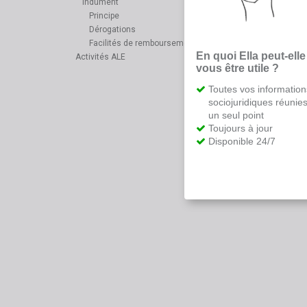
indûment
Principe
Dérogations
Facilités de remboursement
En quoi Ella peut-elle
Activités ALE
vous être utile ?
Toutes vos information
sociojuridiques réunie
un seul point
Toujours à jour
Disponible 24/7