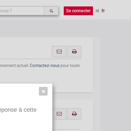
onnement actuel.
Contactez-nous
pour toute
Se connecter
nl
fr
onnement actuel.
Contactez-nous
pour toute
réponse à cette
e repos
s