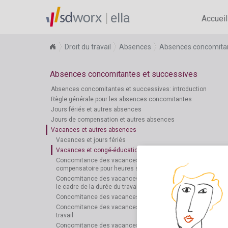
ella
Accueil
Droit du travail
Absences
Absences concomitan
Absences concomitantes et successives
Absences concomitantes et successives: introduction
Règle générale pour les absences concomitantes
Jours fériés et autres absences
Jours de compensation et autres absences
Vacances et autres absences
Vacances et jours fériés
Vacances et congé-éducation
Concomitance des vacances et des jours de repos
compensatoire pour heures supplémentaires
Concomitance des vacances et des jours de repos dans
le cadre de la durée du travail et repos du dimanche
Concomitance des vacances et d'un congé de maternité
Concomitance des vacances et d’une incapacité de
travail
Concomitance des vacances et des obligations