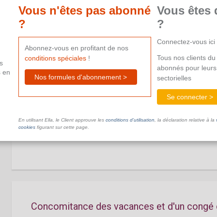
Vous n'êtes pas abonné
Vous êtes 
Ce document n'est pas disponible dans le cadre de votre ab
aide supplémentaire.
?
?
Connectez-vous ici
Abonnez-vous en profitant de nos
Tous nos clients du 
conditions spéciales
!
s
abonnés pour leurs
s en
Nos formules d'abonnement >
sectorielles
Concomitance des vacances et des jours de
Se connecter >
cadre de la durée du travail et repos du di
En utilisant Ella, le Client approuve les
conditions d’utilisation
, la déclaration relative à la
Ce document n'est pas disponible dans le cadre de votre ab
cookies
figurant sur cette page.
aide supplémentaire.
Concomitance des vacances et d'un congé 