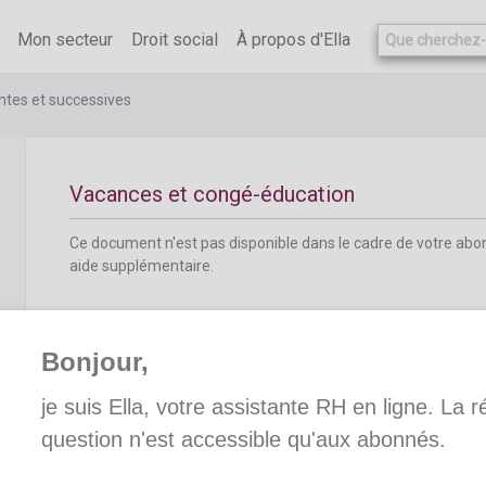
Ce document n'est pas disponible dans le cadre de votre ab
aide supplémentaire.
Mon secteur
Droit social
À propos d'Ella
tes et successives
Vacances et congé-éducation
Ce document n'est pas disponible dans le cadre de votre ab
aide supplémentaire.
Bonjour,
je suis Ella, votre assistante RH en ligne. La 
Concomitance des vacances et des jours d
question n'est accessible qu'aux abonnés.
compensatoire pour heures supplémentaire