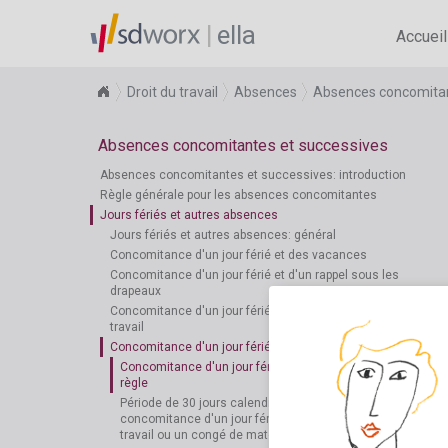
ella
Accueil
Droit du travail
Absences
Absences concomitan
Absences concomitantes et successives
Absences concomitantes et successives: introduction
Règle générale pour les absences concomitantes
Jours fériés et autres absences
Jours fériés et autres absences: général
Concomitance d'un jour férié et des vacances
Concomitance d'un jour férié et d'un rappel sous les
drapeaux
Concomitance d'un jour férié et d'une incapacité de
travail
Concomitance d'un jour férié et du congé de maternité
Concomitance d'un jour férié et du congé de maternité:
règle
Période de 30 jours calendrier en cas de
concomitance d'un jour férié et d'une incapacité de
travail ou un congé de maternité