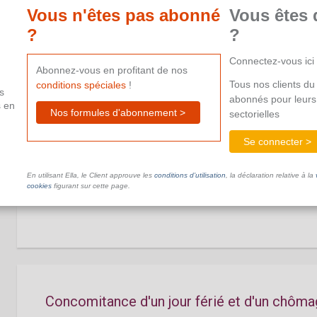
maternité
Vous n'êtes pas abonné
Vous êtes 
?
?
Ce document n'est pas disponible dans le cadre de votre ab
aide supplémentaire.
Connectez-vous ici
Abonnez-vous en profitant de nos
Tous nos clients du 
conditions spéciales
!
s
abonnés pour leurs
s en
Nos formules d'abonnement >
sectorielles
Se connecter >
Concomitance d'un jour férié et d'une grèv
En utilisant Ella, le Client approuve les
conditions d’utilisation
, la déclaration relative à la
Ce document n'est pas disponible dans le cadre de votre ab
cookies
figurant sur cette page.
aide supplémentaire.
Concomitance d'un jour férié et d'un chôm