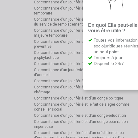
Concomitance d'un jour férié et d'une grève reconnue
Concomitance d'un jour férié et d'un chômage
temporaire
Concomitance d'un jour férié et du service militaire ou
du service de remplacement
En quoi Ella peut-elle
vous être utile ?
Concomitance d'un jour férié et d'un cas de force
majeure temporaire
Toutes vos information
Concomitance d'un jour férié et d'une détention
sociojuridiques réunie
préventive
un seul point
Concomitance d'un jour férié et d'un congé
Toujours à jour
prophylactique
Disponible 24/7
Concomitance d'un jour férié et du congé d’adoption
Concomitance d’un jour férié et du congé parental
d'accueil
Concomitance d'un jour férié et d'un congé d'accueil
Concomitance d'un jour férié et d'un jour de petit
chômage
Concomitance d'un jour férié et d'un congé politique
Concomitance d'un jour férié et le fait de siéger comme
conseiller social
Concomitance d'un jour férié et d'un congé-éducation
Concomitance d'un jour férié et d'un congé pour raison
impérieuse
Concomitance d'un jour férié et d'un crédit-temps ou
d'une interruption de carrière professionnelle ou d’un