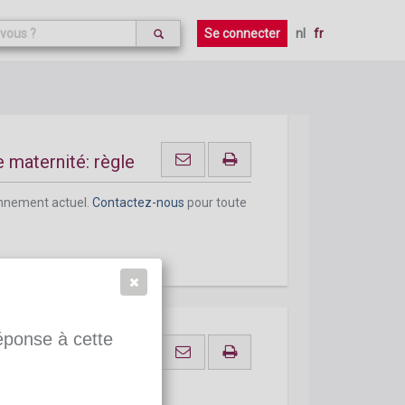
Se connecter
nl
fr
ternité
 maternité: règle
onnement actuel.
Contactez-nous
pour toute
réponse à cette
oncomitance d'un
un congé de