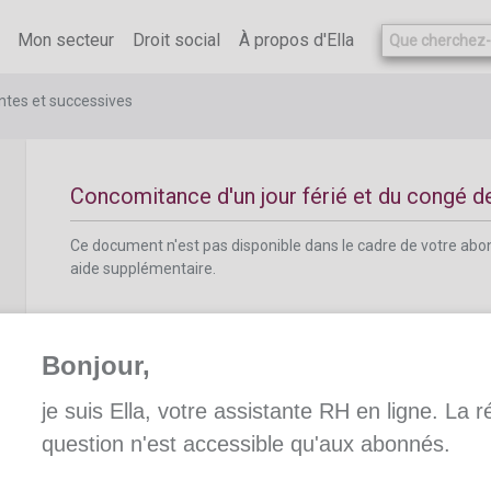
Mon secteur
Droit social
À propos d'Ella
Concomitance d'un jour férié et du congé de ma
tes et successives
Concomitance d'un jour férié et du congé de
Ce document n'est pas disponible dans le cadre de votre ab
aide supplémentaire.
Bonjour,
je suis Ella, votre assistante RH en ligne. La 
Période de 30 jours calendrier en cas de c
question n'est accessible qu'aux abonnés.
jour férié et d'une incapacité de travail ou 