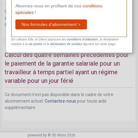
Abonnez-vous en profitant de nos
conditions
Ce document n'est pas disponible dans le cadre de votre
spéciales
!
abonnement actuel.
Contactez-nous
pour toute aide
Nos formules d'abonnement >
supplémentaire.
En utilisant Ella, le Client approuve les
conditions d’utilisation
, la déclaration
relative à la
vie privée
et la
déclaration de cookies
figurant sur cette page.
Calcul des quatre semaines précédentes pour
le paiement de la garantie salariale pour un
travailleur à temps partiel ayant un régime
variable pour un jour férié
Ce document n'est pas disponible dans le cadre de votre
abonnement actuel.
Contactez-nous
pour toute aide
supplémentaire.
powered by © SD Worx 2026