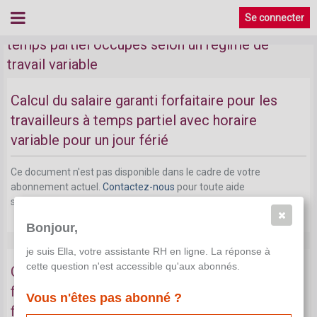
Se connecter
Rémunération forfaitaire pour travailleurs à
temps partiel occupés selon un régime de
travail variable
Calcul du salaire garanti forfaitaire pour les
travailleurs à temps partiel avec horaire
variable pour un jour férié
Ce document n'est pas disponible dans le cadre de votre
abonnement actuel.
Contactez-nous
pour toute aide
supplémentaire.
Bonjour,
je suis Ella, votre assistante RH en ligne. La réponse à
cette question n'est accessible qu'aux abonnés.
Calcul du salaire: paiement d'un salaire garanti
forfaitaire avec horaire variable pour un jour
Vous n'êtes pas abonné ?
férié