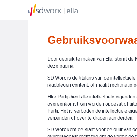
ella
Gebruiksvoorwaa
Door gebruik te maken van Ella, stemt de
deze pagina.
SD Worx is de titularis van de intellectue
raadplegen content, of maakt rechtmatig geb
Elke Partij dient alle intellectuele eigend
overeenkomst kan worden opgevat of uitge
Partij. Het is verboden de intellectuele e
verpanden of over te dragen aan derden.
SD Worx kent de Klant voor de duur van de 
overdraagbaar recht toe om de vermelde toe