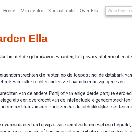
Home
Mijn sector
Sociaal recht
Over Ella
rden Ella
 Klant in met de gebruiksvoorwaarden, het privacy statement en 
le eigendomsrechten die rusten op de toepassing, de databank van “
ruik van zulke rechten indien ze haar in licentie zijn gegeven.
omsrechten van de andere Partij of van enige derde partij te eerbie
legd als een overdracht van de intellectuele eigendomsrechten v
igendomsrechten van een Partij zonder de uitdrukkelijke toestemmi
overeenkomst en bij wijze van dienstverlening wel een beperkt, n
passing voor zijn of hun eigen interne zakelijke doeleinden te g