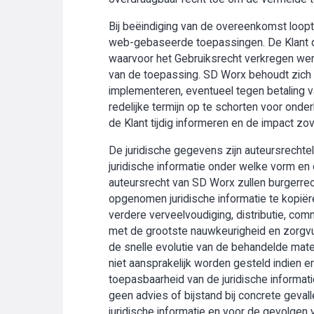
Bij beëindiging van de overeenkomst loopt 
web-gebaseerde toepassingen. De Klant di
waarvoor het Gebruiksrecht verkregen werd
van de toepassing. SD Worx behoudt zich t
implementeren, eventueel tegen betaling v
redelijke termijn op te schorten voor onder
de Klant tijdig informeren en de impact zo
De juridische gegevens zijn auteursrechte
juridische informatie onder welke vorm en 
auteursrecht van SD Worx zullen burgerrech
opgenomen juridische informatie te kopiëre
verdere verveelvoudiging, distributie, com
met de grootste nauwkeurigheid en zorgv
de snelle evolutie van de behandelde mater
niet aansprakelijk worden gesteld indien
toepasbaarheid van de juridische informati
geen advies of bijstand bij concrete geval
juridische informatie en voor de gevolgen 