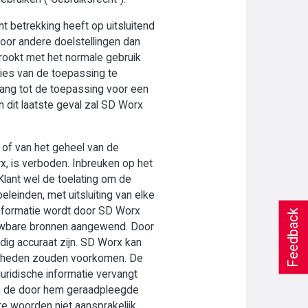
t betrekking heeft op uitsluitend
oor andere doelstellingen dan
trookt met het normale gebruik
ies van de toepassing te
gang tot de toepassing voor een
n dit laatste geval zal SD Worx
 of van het geheel van de
rx, is verboden. Inbreuken op het
Klant wel de toelating om de
leinden, met uitsluiting van elke
 informatie wordt door SD Worx
Feedback
uwbare bronnen aangewend. Door
edig accuraat zijn. SD Worx kan
menheden zouden voorkomen. De
juridische informatie vervangt
 van de door hem geraadpleegde
re woorden niet aansprakelijk