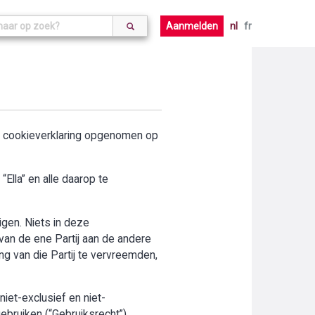
Aanmelden
nl
fr
de cookieverklaring opgenomen op
Ella” en alle daarop te
digen. Niets in deze
an de ene Partij aan de andere
ng van die Partij te vervreemden,
iet-exclusief en niet-
ebruiken (“Gebruiksrecht”).