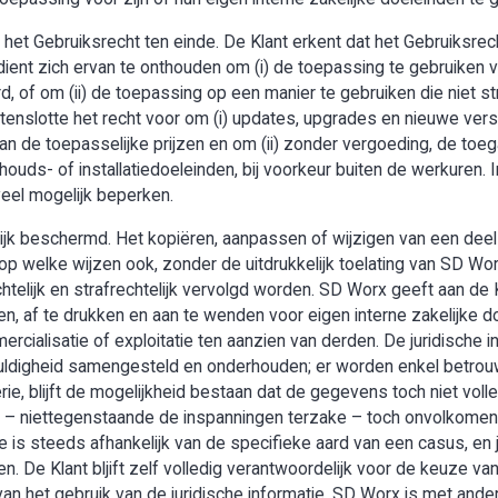
het Gebruiksrecht ten einde. De Klant erkent dat het Gebruiksrech
ent zich ervan te onthouden om (i) de toepassing te gebruiken v
, of om (ii) de toepassing op een manier te gebruiken die niet s
enslotte het recht voor om (i) updates, upgrades en nieuwe vers
an de toepasselijke prijzen en om (ii) zonder vergoeding, de toe
houds- of installatiedoeleinden, bij voorkeur buiten de werkuren. I
veel mogelijk beperken.
lijk beschermd. Het kopiëren, aanpassen of wijzigen van een deel
op welke wijzen ook, zonder de uitdrukkelijk toelating van SD Wo
telijk en strafrechtelijk vervolgd worden. SD Worx geeft aan de 
n, af te drukken en aan te wenden voor eigen interne zakelijke doe
mercialisatie of exploitatie ten aanzien van derden. De juridische
uldigheid samengesteld en onderhouden; er worden enkel betro
ie, blijft de mogelijkheid bestaan dat de gegevens toch niet voll
 er – niettegenstaande de inspanningen terzake – toch onvolko
e is steeds afhankelijk van de specifieke aard van een casus, en 
len. De Klant bljift zelf volledig verantwoordelijk voor de keuze
van het gebruik van de juridische informatie. SD Worx is met ande