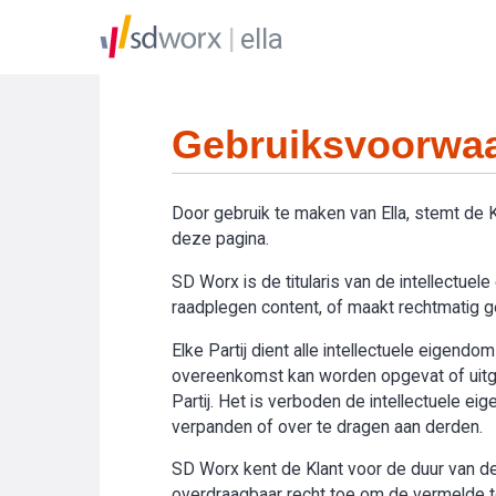
ella
Gebruiksvoorwaa
Door gebruik te maken van Ella, stemt de
deze pagina.
SD Worx is de titularis van de intellectue
raadplegen content, of maakt rechtmatig geb
Elke Partij dient alle intellectuele eigend
overeenkomst kan worden opgevat of uitge
Partij. Het is verboden de intellectuele e
verpanden of over te dragen aan derden.
SD Worx kent de Klant voor de duur van de 
overdraagbaar recht toe om de vermelde toe