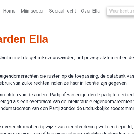
Home
Mijn sector
Sociaal recht
Over Ella
rden Ella
 Klant in met de gebruiksvoorwaarden, het privacy statement en 
le eigendomsrechten die rusten op de toepassing, de databank van “
ruik van zulke rechten indien ze haar in licentie zijn gegeven.
omsrechten van de andere Partij of van enige derde partij te eerbie
legd als een overdracht van de intellectuele eigendomsrechten v
igendomsrechten van een Partij zonder de uitdrukkelijke toestemmi
overeenkomst en bij wijze van dienstverlening wel een beperkt, n
passing voor zijn of hun eigen interne zakelijke doeleinden te g