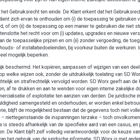
het Gebruiksrecht ten einde. De Klant erkent dat het Gebruiksrech
ent zich ervan te onthouden om (i) de toepassing te gebruiken v
, of om (ii) de toepassing op een manier te gebruiken die niet s
enslotte het recht voor om (i) updates, upgrades en nieuwe vers
an de toepasselijke prijzen en om (ii) zonder vergoeding, de toe
houds- of installatiedoeleinden, bij voorkeur buiten de werkuren. I
veel mogelijk beperken.
lijk beschermd. Het kopiëren, aanpassen of wijzigen van een deel
op welke wijzen ook, zonder de uitdrukkelijk toelating van SD Wo
telijk en strafrechtelijk vervolgd worden. SD Worx geeft aan de 
n, af te drukken en aan te wenden voor eigen interne zakelijke doe
mercialisatie of exploitatie ten aanzien van derden. De juridische
uldigheid samengesteld en onderhouden; er worden enkel betro
ie, blijft de mogelijkheid bestaan dat de gegevens toch niet voll
 er – niettegenstaande de inspanningen terzake – toch onvolko
e is steeds afhankelijk van de specifieke aard van een casus, en 
len. De Klant bljift zelf volledig verantwoordelijk voor de keuze
van het gebruik van de juridische informatie. SD Worx is met ande