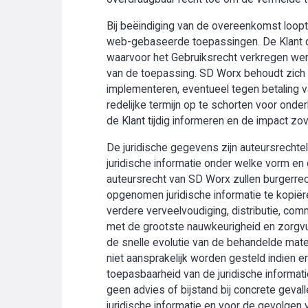
Bij beëindiging van de overeenkomst loopt 
web-gebaseerde toepassingen. De Klant di
waarvoor het Gebruiksrecht verkregen werd
van de toepassing. SD Worx behoudt zich t
implementeren, eventueel tegen betaling v
redelijke termijn op te schorten voor onder
de Klant tijdig informeren en de impact zo
De juridische gegevens zijn auteursrechte
juridische informatie onder welke vorm en 
auteursrecht van SD Worx zullen burgerrech
opgenomen juridische informatie te kopiëre
verdere verveelvoudiging, distributie, com
met de grootste nauwkeurigheid en zorgv
de snelle evolutie van de behandelde mater
niet aansprakelijk worden gesteld indien
toepasbaarheid van de juridische informati
geen advies of bijstand bij concrete geval
juridische informatie en voor de gevolgen 