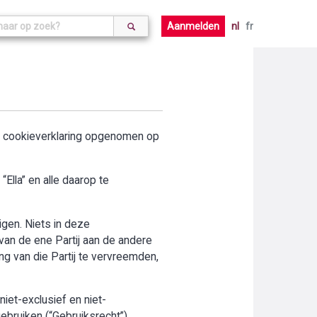
Aanmelden
nl
fr
de cookieverklaring opgenomen op
Ella” en alle daarop te
digen. Niets in deze
an de ene Partij aan de andere
ng van die Partij te vervreemden,
iet-exclusief en niet-
ebruiken (“Gebruiksrecht”).