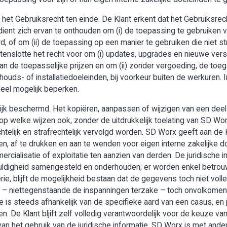
het Gebruiksrecht ten einde. De Klant erkent dat het Gebruiksrech
ent zich ervan te onthouden om (i) de toepassing te gebruiken v
, of om (ii) de toepassing op een manier te gebruiken die niet s
enslotte het recht voor om (i) updates, upgrades en nieuwe vers
an de toepasselijke prijzen en om (ii) zonder vergoeding, de toe
houds- of installatiedoeleinden, bij voorkeur buiten de werkuren. I
veel mogelijk beperken.
lijk beschermd. Het kopiëren, aanpassen of wijzigen van een deel
op welke wijzen ook, zonder de uitdrukkelijk toelating van SD Wo
telijk en strafrechtelijk vervolgd worden. SD Worx geeft aan de 
n, af te drukken en aan te wenden voor eigen interne zakelijke doe
mercialisatie of exploitatie ten aanzien van derden. De juridische
uldigheid samengesteld en onderhouden; er worden enkel betro
ie, blijft de mogelijkheid bestaan dat de gegevens toch niet voll
 er – niettegenstaande de inspanningen terzake – toch onvolko
e is steeds afhankelijk van de specifieke aard van een casus, en 
len. De Klant bljift zelf volledig verantwoordelijk voor de keuze
van het gebruik van de juridische informatie. SD Worx is met ande