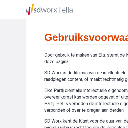
ella
Gebruiksvoorwaa
Door gebruik te maken van Ella, stemt de
deze pagina.
SD Worx is de titularis van de intellectue
raadplegen content, of maakt rechtmatig geb
Elke Partij dient alle intellectuele eigend
overeenkomst kan worden opgevat of uitge
Partij. Het is verboden de intellectuele e
verpanden of over te dragen aan derden.
SD Worx kent de Klant voor de duur van de 
overdraagbaar recht toe om de vermelde toe