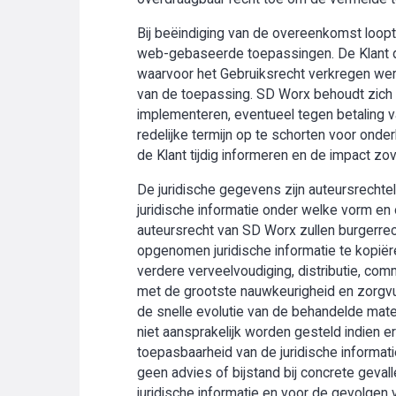
Bij beëindiging van de overeenkomst loopt 
web-gebaseerde toepassingen. De Klant di
waarvoor het Gebruiksrecht verkregen werd
van de toepassing. SD Worx behoudt zich t
implementeren, eventueel tegen betaling v
redelijke termijn op te schorten voor onder
de Klant tijdig informeren en de impact zo
De juridische gegevens zijn auteursrechte
juridische informatie onder welke vorm en 
auteursrecht van SD Worx zullen burgerrech
opgenomen juridische informatie te kopiëre
verdere verveelvoudiging, distributie, com
met de grootste nauwkeurigheid en zorgv
de snelle evolutie van de behandelde mater
niet aansprakelijk worden gesteld indien
toepasbaarheid van de juridische informati
geen advies of bijstand bij concrete geval
juridische informatie en voor de gevolgen 