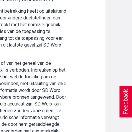
t betrekking heeft op uitsluitend
oor andere doelstellingen dan
trookt met het normale gebruik
ies van de toepassing te
gang tot de toepassing voor een
n dit laatste geval zal SD Worx
 of van het geheel van de
rx, is verboden. Inbreuken op het
Klant wel de toelating om de
leinden, met uitsluiting van elke
 informatie wordt door SD Worx
Feedback
uwbare bronnen aangewend. Door
edig accuraat zijn. SD Worx kan
menheden zouden voorkomen. De
juridische informatie vervangt
 van de door hem geraadpleegde
re woorden niet aansprakelijk