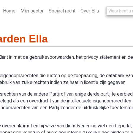
Home
Mijn sector
Sociaal recht
Over Ella
rden Ella
 Klant in met de gebruiksvoorwaarden, het privacy statement en 
le eigendomsrechten die rusten op de toepassing, de databank van “
ruik van zulke rechten indien ze haar in licentie zijn gegeven.
omsrechten van de andere Partij of van enige derde partij te eerbie
legd als een overdracht van de intellectuele eigendomsrechten v
igendomsrechten van een Partij zonder de uitdrukkelijke toestemmi
overeenkomst en bij wijze van dienstverlening wel een beperkt, n
passing voor zijn of hun eigen interne zakelijke doeleinden te g