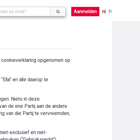
Aanmelden
nl
fr
de cookieverklaring opgenomen op
Ella” en alle daarop te
digen. Niets in deze
an de ene Partij aan de andere
ng van die Partij te vervreemden,
iet-exclusief en niet-
ebruiken (“Gebruiksrecht”).