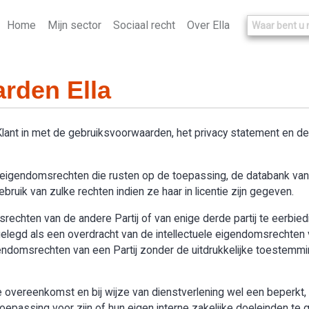
Home
Mijn sector
Sociaal recht
Over Ella
rden Ella
 Klant in met de gebruiksvoorwaarden, het privacy statement en 
le eigendomsrechten die rusten op de toepassing, de databank van “
ruik van zulke rechten indien ze haar in licentie zijn gegeven.
omsrechten van de andere Partij of van enige derde partij te eerbie
legd als een overdracht van de intellectuele eigendomsrechten v
igendomsrechten van een Partij zonder de uitdrukkelijke toestemmi
overeenkomst en bij wijze van dienstverlening wel een beperkt, n
passing voor zijn of hun eigen interne zakelijke doeleinden te g