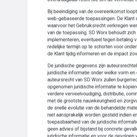
Bij beëindiging van de overeenkomst loopt 
web-gebaseerde toepassingen. De Klant di
waarvoor het Gebruiksrecht verkregen werd
van de toepassing. SD Worx behoudt zich t
implementeren, eventueel tegen betaling v
redelijke termijn op te schorten voor onder
de Klant tijdig informeren en de impact zo
De juridische gegevens zijn auteursrechte
juridische informatie onder welke vorm en 
auteursrecht van SD Worx zullen burgerrech
opgenomen juridische informatie te kopiëre
verdere verveelvoudiging, distributie, com
met de grootste nauwkeurigheid en zorgv
de snelle evolutie van de behandelde mater
niet aansprakelijk worden gesteld indien
toepasbaarheid van de juridische informati
geen advies of bijstand bij concrete geval
juridische informatie en voor de gevolgen 