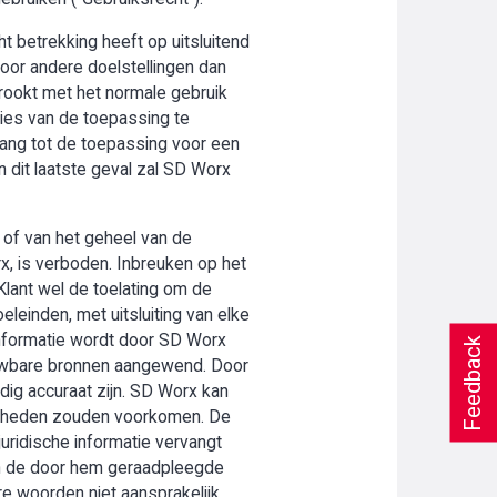
t betrekking heeft op uitsluitend
oor andere doelstellingen dan
trookt met het normale gebruik
ies van de toepassing te
gang tot de toepassing voor een
n dit laatste geval zal SD Worx
 of van het geheel van de
rx, is verboden. Inbreuken op het
Klant wel de toelating om de
leinden, met uitsluiting van elke
 informatie wordt door SD Worx
Feedback
uwbare bronnen aangewend. Door
edig accuraat zijn. SD Worx kan
menheden zouden voorkomen. De
juridische informatie vervangt
 van de door hem geraadpleegde
re woorden niet aansprakelijk