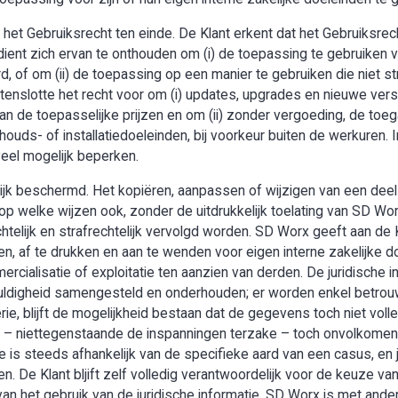
het Gebruiksrecht ten einde. De Klant erkent dat het Gebruiksrech
ent zich ervan te onthouden om (i) de toepassing te gebruiken v
, of om (ii) de toepassing op een manier te gebruiken die niet s
enslotte het recht voor om (i) updates, upgrades en nieuwe vers
an de toepasselijke prijzen en om (ii) zonder vergoeding, de toe
houds- of installatiedoeleinden, bij voorkeur buiten de werkuren. I
veel mogelijk beperken.
lijk beschermd. Het kopiëren, aanpassen of wijzigen van een deel
op welke wijzen ook, zonder de uitdrukkelijk toelating van SD Wo
telijk en strafrechtelijk vervolgd worden. SD Worx geeft aan de 
n, af te drukken en aan te wenden voor eigen interne zakelijke doe
mercialisatie of exploitatie ten aanzien van derden. De juridische
uldigheid samengesteld en onderhouden; er worden enkel betro
ie, blijft de mogelijkheid bestaan dat de gegevens toch niet voll
 er – niettegenstaande de inspanningen terzake – toch onvolko
e is steeds afhankelijk van de specifieke aard van een casus, en 
len. De Klant bljift zelf volledig verantwoordelijk voor de keuze
van het gebruik van de juridische informatie. SD Worx is met ande