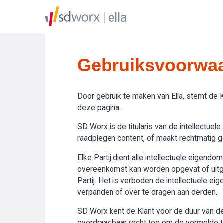
ella
Gebruiksvoorwaa
Door gebruik te maken van Ella, stemt de
deze pagina.
SD Worx is de titularis van de intellectue
raadplegen content, of maakt rechtmatig geb
Elke Partij dient alle intellectuele eigend
overeenkomst kan worden opgevat of uitge
Partij. Het is verboden de intellectuele e
verpanden of over te dragen aan derden.
SD Worx kent de Klant voor de duur van de 
overdraagbaar recht toe om de vermelde toe