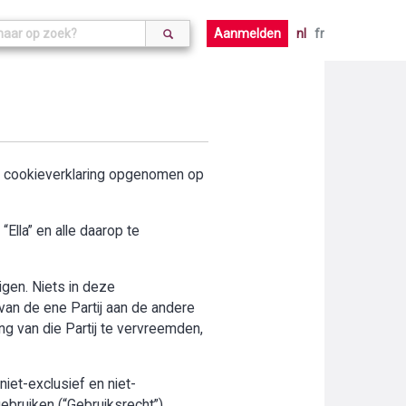
Aanmelden
nl
fr
de cookieverklaring opgenomen op
Ella” en alle daarop te
digen. Niets in deze
an de ene Partij aan de andere
ng van die Partij te vervreemden,
iet-exclusief en niet-
ebruiken (“Gebruiksrecht”).