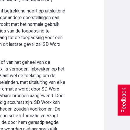
t betrekking heeft op uitsluitend
oor andere doelstellingen dan
trookt met het normale gebruik
ies van de toepassing te
gang tot de toepassing voor een
n dit laatste geval zal SD Worx
 of van het geheel van de
rx, is verboden. Inbreuken op het
Klant wel de toelating om de
leinden, met uitsluiting van elke
 informatie wordt door SD Worx
Feedback
uwbare bronnen aangewend. Door
edig accuraat zijn. SD Worx kan
menheden zouden voorkomen. De
juridische informatie vervangt
 van de door hem geraadpleegde
re woorden niet aansprakelijk