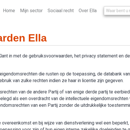
Home
Mijn sector
Sociaal recht
Over Ella
rden Ella
 Klant in met de gebruiksvoorwaarden, het privacy statement en 
le eigendomsrechten die rusten op de toepassing, de databank van “
ruik van zulke rechten indien ze haar in licentie zijn gegeven.
omsrechten van de andere Partij of van enige derde partij te eerbie
legd als een overdracht van de intellectuele eigendomsrechten v
igendomsrechten van een Partij zonder de uitdrukkelijke toestemmi
overeenkomst en bij wijze van dienstverlening wel een beperkt, n
passing voor zijn of hun eigen interne zakelijke doeleinden te g