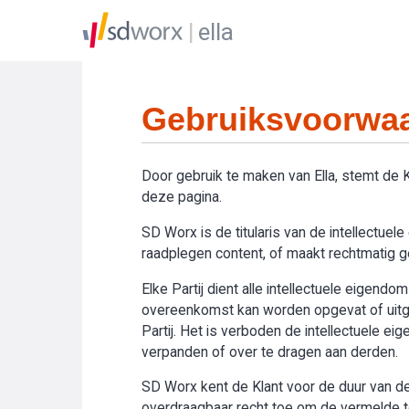
ella
Gebruiksvoorwaa
Door gebruik te maken van Ella, stemt de
deze pagina.
SD Worx is de titularis van de intellectue
raadplegen content, of maakt rechtmatig geb
Elke Partij dient alle intellectuele eigend
overeenkomst kan worden opgevat of uitge
Partij. Het is verboden de intellectuele e
verpanden of over te dragen aan derden.
SD Worx kent de Klant voor de duur van de 
overdraagbaar recht toe om de vermelde toe