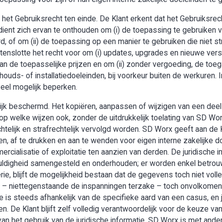
het Gebruiksrecht ten einde. De Klant erkent dat het Gebruiksrech
ent zich ervan te onthouden om (i) de toepassing te gebruiken v
, of om (ii) de toepassing op een manier te gebruiken die niet s
enslotte het recht voor om (i) updates, upgrades en nieuwe vers
an de toepasselijke prijzen en om (ii) zonder vergoeding, de toe
houds- of installatiedoeleinden, bij voorkeur buiten de werkuren. I
veel mogelijk beperken.
lijk beschermd. Het kopiëren, aanpassen of wijzigen van een deel
op welke wijzen ook, zonder de uitdrukkelijk toelating van SD Wo
telijk en strafrechtelijk vervolgd worden. SD Worx geeft aan de 
n, af te drukken en aan te wenden voor eigen interne zakelijke doe
mercialisatie of exploitatie ten aanzien van derden. De juridische
uldigheid samengesteld en onderhouden; er worden enkel betro
ie, blijft de mogelijkheid bestaan dat de gegevens toch niet voll
 er – niettegenstaande de inspanningen terzake – toch onvolko
e is steeds afhankelijk van de specifieke aard van een casus, en 
len. De Klant bljift zelf volledig verantwoordelijk voor de keuze
van het gebruik van de juridische informatie. SD Worx is met ande