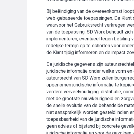
Bij beëindiging van de overeenkomst loopt 
web-gebaseerde toepassingen. De Klant di
waarvoor het Gebruiksrecht verkregen werd
van de toepassing. SD Worx behoudt zich t
implementeren, eventueel tegen betaling v
redelijke termijn op te schorten voor onder
de Klant tijdig informeren en de impact zo
De juridische gegevens zijn auteursrechte
juridische informatie onder welke vorm en 
auteursrecht van SD Worx zullen burgerrech
opgenomen juridische informatie te kopiëre
verdere verveelvoudiging, distributie, com
met de grootste nauwkeurigheid en zorgv
de snelle evolutie van de behandelde mater
niet aansprakelijk worden gesteld indien
toepasbaarheid van de juridische informati
geen advies of bijstand bij concrete geval
juridische informatie en voor de gevolgen 