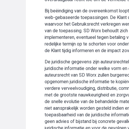
Bij beëindiging van de overeenkomst loopt 
web-gebaseerde toepassingen. De Klant di
waarvoor het Gebruiksrecht verkregen werd
van de toepassing. SD Worx behoudt zich t
implementeren, eventueel tegen betaling v
redelijke termijn op te schorten voor onder
de Klant tijdig informeren en de impact zo
De juridische gegevens zijn auteursrechte
juridische informatie onder welke vorm en 
auteursrecht van SD Worx zullen burgerrech
opgenomen juridische informatie te kopiëre
verdere verveelvoudiging, distributie, com
met de grootste nauwkeurigheid en zorgv
de snelle evolutie van de behandelde mater
niet aansprakelijk worden gesteld indien
toepasbaarheid van de juridische informati
geen advies of bijstand bij concrete geval
juridische informatie en voor de gevolgen 