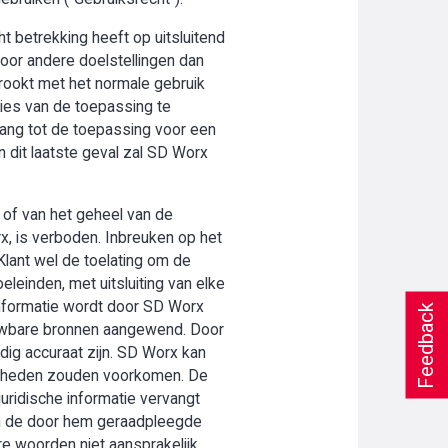
t betrekking heeft op uitsluitend
oor andere doelstellingen dan
trookt met het normale gebruik
ies van de toepassing te
gang tot de toepassing voor een
n dit laatste geval zal SD Worx
 of van het geheel van de
rx, is verboden. Inbreuken op het
Klant wel de toelating om de
leinden, met uitsluiting van elke
 informatie wordt door SD Worx
Feedback
uwbare bronnen aangewend. Door
edig accuraat zijn. SD Worx kan
menheden zouden voorkomen. De
juridische informatie vervangt
 van de door hem geraadpleegde
re woorden niet aansprakelijk