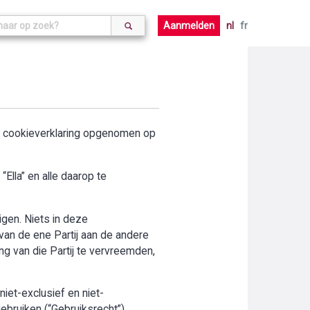
Aanmelden
nl
fr
de cookieverklaring opgenomen op
Ella” en alle daarop te
digen. Niets in deze
an de ene Partij aan de andere
ng van die Partij te vervreemden,
iet-exclusief en niet-
ebruiken (“Gebruiksrecht”).