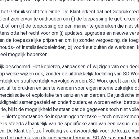
het Gebruiksrecht ten einde. De Klant erkent dat het Gebruiksrech
ent zich ervan te onthouden om (i) de toepassing te gebruiken v
, of om (ii) de toepassing op een manier te gebruiken die niet s
enslotte het recht voor om (i) updates, upgrades en nieuwe vers
an de toepasselijke prijzen en om (ii) zonder vergoeding, de toe
houds- of installatiedoeleinden, bij voorkeur buiten de werkuren. I
veel mogelijk beperken.
lijk beschermd. Het kopiëren, aanpassen of wijzigen van een deel
op welke wijzen ook, zonder de uitdrukkelijk toelating van SD Wo
telijk en strafrechtelijk vervolgd worden. SD Worx geeft aan de 
n, af te drukken en aan te wenden voor eigen interne zakelijke doe
mercialisatie of exploitatie ten aanzien van derden. De juridische
uldigheid samengesteld en onderhouden; er worden enkel betro
ie, blijft de mogelijkheid bestaan dat de gegevens toch niet voll
 er – niettegenstaande de inspanningen terzake – toch onvolko
e is steeds afhankelijk van de specifieke aard van een casus, en 
len. De Klant bljift zelf volledig verantwoordelijk voor de keuze
van het gebruik van de juridische informatie. SD Worx is met ande