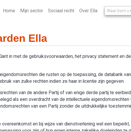
Home
Mijn sector
Sociaal recht
Over Ella
rden Ella
 Klant in met de gebruiksvoorwaarden, het privacy statement en 
le eigendomsrechten die rusten op de toepassing, de databank van “
ruik van zulke rechten indien ze haar in licentie zijn gegeven.
omsrechten van de andere Partij of van enige derde partij te eerbie
legd als een overdracht van de intellectuele eigendomsrechten v
igendomsrechten van een Partij zonder de uitdrukkelijke toestemmi
overeenkomst en bij wijze van dienstverlening wel een beperkt, n
passing voor zijn of hun eigen interne zakelijke doeleinden te g