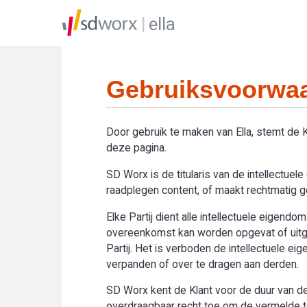
ella
Gebruiksvoorwaa
Door gebruik te maken van Ella, stemt de
deze pagina.
SD Worx is de titularis van de intellectue
raadplegen content, of maakt rechtmatig geb
Elke Partij dient alle intellectuele eigend
overeenkomst kan worden opgevat of uitge
Partij. Het is verboden de intellectuele e
verpanden of over te dragen aan derden.
SD Worx kent de Klant voor de duur van de 
overdraagbaar recht toe om de vermelde toe