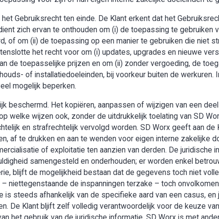
het Gebruiksrecht ten einde. De Klant erkent dat het Gebruiksrech
ent zich ervan te onthouden om (i) de toepassing te gebruiken v
, of om (ii) de toepassing op een manier te gebruiken die niet s
enslotte het recht voor om (i) updates, upgrades en nieuwe vers
an de toepasselijke prijzen en om (ii) zonder vergoeding, de toe
houds- of installatiedoeleinden, bij voorkeur buiten de werkuren. I
veel mogelijk beperken.
lijk beschermd. Het kopiëren, aanpassen of wijzigen van een deel
op welke wijzen ook, zonder de uitdrukkelijk toelating van SD Wo
telijk en strafrechtelijk vervolgd worden. SD Worx geeft aan de 
n, af te drukken en aan te wenden voor eigen interne zakelijke doe
mercialisatie of exploitatie ten aanzien van derden. De juridische
uldigheid samengesteld en onderhouden; er worden enkel betro
ie, blijft de mogelijkheid bestaan dat de gegevens toch niet voll
 er – niettegenstaande de inspanningen terzake – toch onvolko
e is steeds afhankelijk van de specifieke aard van een casus, en 
len. De Klant bljift zelf volledig verantwoordelijk voor de keuze
van het gebruik van de juridische informatie. SD Worx is met ande