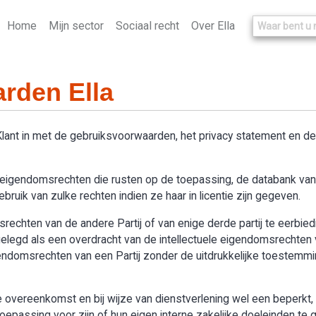
Home
Mijn sector
Sociaal recht
Over Ella
rden Ella
 Klant in met de gebruiksvoorwaarden, het privacy statement en 
le eigendomsrechten die rusten op de toepassing, de databank van “
ruik van zulke rechten indien ze haar in licentie zijn gegeven.
omsrechten van de andere Partij of van enige derde partij te eerbie
legd als een overdracht van de intellectuele eigendomsrechten v
igendomsrechten van een Partij zonder de uitdrukkelijke toestemmi
overeenkomst en bij wijze van dienstverlening wel een beperkt, n
passing voor zijn of hun eigen interne zakelijke doeleinden te g