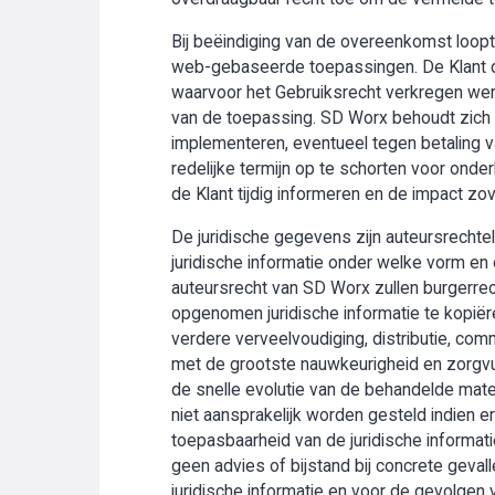
Bij beëindiging van de overeenkomst loopt 
web-gebaseerde toepassingen. De Klant di
waarvoor het Gebruiksrecht verkregen werd
van de toepassing. SD Worx behoudt zich t
implementeren, eventueel tegen betaling v
redelijke termijn op te schorten voor onder
de Klant tijdig informeren en de impact zo
De juridische gegevens zijn auteursrechte
juridische informatie onder welke vorm en 
auteursrecht van SD Worx zullen burgerrech
opgenomen juridische informatie te kopiëre
verdere verveelvoudiging, distributie, com
met de grootste nauwkeurigheid en zorgv
de snelle evolutie van de behandelde mater
niet aansprakelijk worden gesteld indien
toepasbaarheid van de juridische informati
geen advies of bijstand bij concrete geval
juridische informatie en voor de gevolgen 