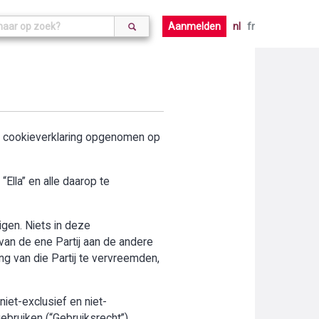
Aanmelden
nl
fr
de cookieverklaring opgenomen op
Ella” en alle daarop te
digen. Niets in deze
an de ene Partij aan de andere
ng van die Partij te vervreemden,
iet-exclusief en niet-
ebruiken (“Gebruiksrecht”).