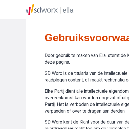
ella
Gebruiksvoorwaa
Door gebruik te maken van Ella, stemt de
deze pagina.
SD Worx is de titularis van de intellectue
raadplegen content, of maakt rechtmatig geb
Elke Partij dient alle intellectuele eigend
overeenkomst kan worden opgevat of uitge
Partij. Het is verboden de intellectuele e
verpanden of over te dragen aan derden.
SD Worx kent de Klant voor de duur van de 
overdraagbaar recht toe om de vermelde toe