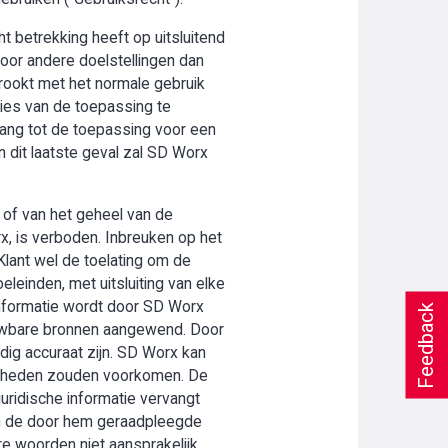
t betrekking heeft op uitsluitend
oor andere doelstellingen dan
trookt met het normale gebruik
ies van de toepassing te
gang tot de toepassing voor een
n dit laatste geval zal SD Worx
 of van het geheel van de
rx, is verboden. Inbreuken op het
Klant wel de toelating om de
leinden, met uitsluiting van elke
 informatie wordt door SD Worx
Feedback
uwbare bronnen aangewend. Door
edig accuraat zijn. SD Worx kan
menheden zouden voorkomen. De
juridische informatie vervangt
 van de door hem geraadpleegde
re woorden niet aansprakelijk