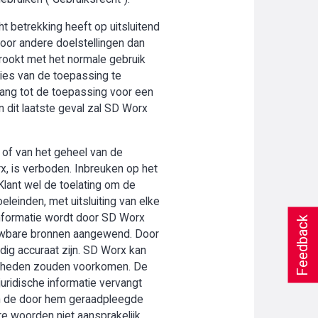
t betrekking heeft op uitsluitend
oor andere doelstellingen dan
trookt met het normale gebruik
ies van de toepassing te
gang tot de toepassing voor een
n dit laatste geval zal SD Worx
 of van het geheel van de
rx, is verboden. Inbreuken op het
Klant wel de toelating om de
leinden, met uitsluiting van elke
 informatie wordt door SD Worx
Feedback
uwbare bronnen aangewend. Door
edig accuraat zijn. SD Worx kan
menheden zouden voorkomen. De
juridische informatie vervangt
 van de door hem geraadpleegde
re woorden niet aansprakelijk