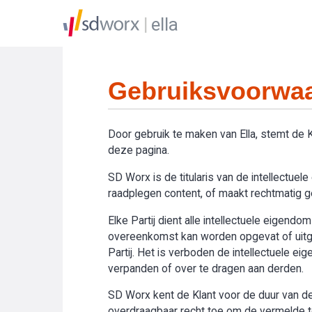
ella
Gebruiksvoorwaa
Door gebruik te maken van Ella, stemt de
deze pagina.
SD Worx is de titularis van de intellectue
raadplegen content, of maakt rechtmatig geb
Elke Partij dient alle intellectuele eigend
overeenkomst kan worden opgevat of uitge
Partij. Het is verboden de intellectuele e
verpanden of over te dragen aan derden.
SD Worx kent de Klant voor de duur van de 
overdraagbaar recht toe om de vermelde toe