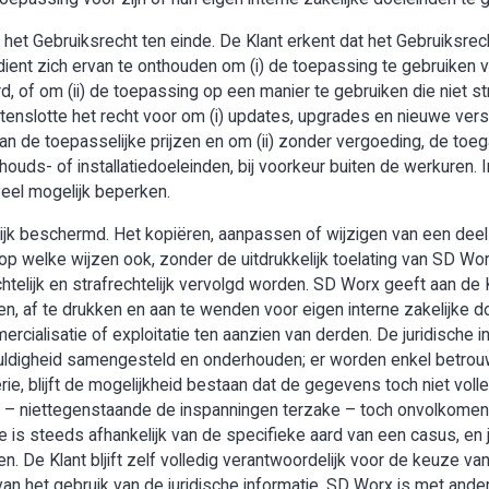
het Gebruiksrecht ten einde. De Klant erkent dat het Gebruiksrech
ent zich ervan te onthouden om (i) de toepassing te gebruiken v
, of om (ii) de toepassing op een manier te gebruiken die niet s
enslotte het recht voor om (i) updates, upgrades en nieuwe vers
an de toepasselijke prijzen en om (ii) zonder vergoeding, de toe
houds- of installatiedoeleinden, bij voorkeur buiten de werkuren. I
veel mogelijk beperken.
lijk beschermd. Het kopiëren, aanpassen of wijzigen van een deel
op welke wijzen ook, zonder de uitdrukkelijk toelating van SD Wo
telijk en strafrechtelijk vervolgd worden. SD Worx geeft aan de 
n, af te drukken en aan te wenden voor eigen interne zakelijke doe
mercialisatie of exploitatie ten aanzien van derden. De juridische
uldigheid samengesteld en onderhouden; er worden enkel betro
ie, blijft de mogelijkheid bestaan dat de gegevens toch niet voll
 er – niettegenstaande de inspanningen terzake – toch onvolko
e is steeds afhankelijk van de specifieke aard van een casus, en 
len. De Klant bljift zelf volledig verantwoordelijk voor de keuze
van het gebruik van de juridische informatie. SD Worx is met ande