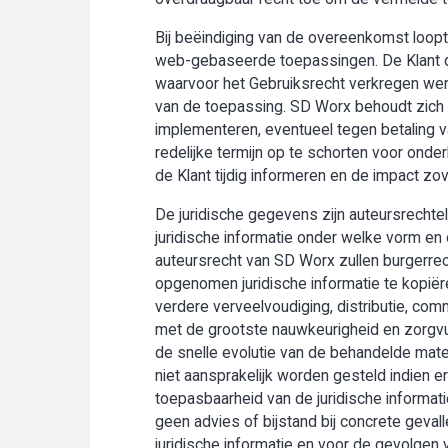
Bij beëindiging van de overeenkomst loopt 
web-gebaseerde toepassingen. De Klant di
waarvoor het Gebruiksrecht verkregen werd
van de toepassing. SD Worx behoudt zich t
implementeren, eventueel tegen betaling v
redelijke termijn op te schorten voor onder
de Klant tijdig informeren en de impact zo
De juridische gegevens zijn auteursrechte
juridische informatie onder welke vorm en 
auteursrecht van SD Worx zullen burgerrech
opgenomen juridische informatie te kopiëre
verdere verveelvoudiging, distributie, com
met de grootste nauwkeurigheid en zorgv
de snelle evolutie van de behandelde mater
niet aansprakelijk worden gesteld indien
toepasbaarheid van de juridische informati
geen advies of bijstand bij concrete geval
juridische informatie en voor de gevolgen 