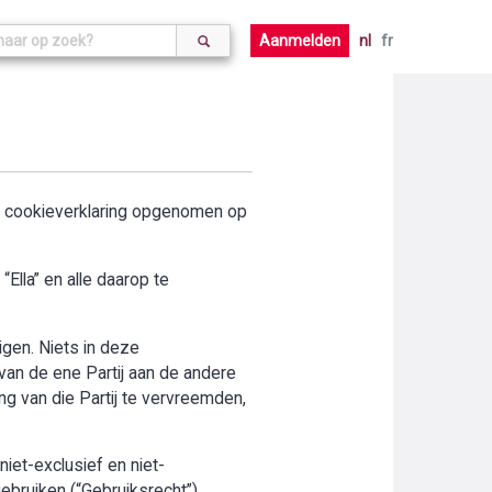
Aanmelden
nl
fr
de cookieverklaring opgenomen op
Ella” en alle daarop te
digen. Niets in deze
an de ene Partij aan de andere
ng van die Partij te vervreemden,
iet-exclusief en niet-
ebruiken (“Gebruiksrecht”).