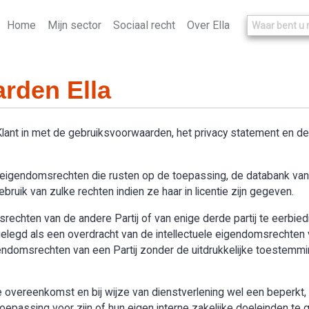
Home
Mijn sector
Sociaal recht
Over Ella
rden Ella
 Klant in met de gebruiksvoorwaarden, het privacy statement en 
le eigendomsrechten die rusten op de toepassing, de databank van “
ruik van zulke rechten indien ze haar in licentie zijn gegeven.
omsrechten van de andere Partij of van enige derde partij te eerbie
legd als een overdracht van de intellectuele eigendomsrechten v
igendomsrechten van een Partij zonder de uitdrukkelijke toestemmi
overeenkomst en bij wijze van dienstverlening wel een beperkt, n
passing voor zijn of hun eigen interne zakelijke doeleinden te g