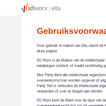
ella
Gebruiksvoorwaa
Door gebruik te maken van Ella, stemt de
deze pagina.
SD Worx is de titularis van de intellectue
raadplegen content, of maakt rechtmatig geb
Elke Partij dient alle intellectuele eigend
overeenkomst kan worden opgevat of uitge
Partij. Het is verboden de intellectuele e
verpanden of over te dragen aan derden.
SD Worx kent de Klant voor de duur van de 
overdraagbaar recht toe om de vermelde toe