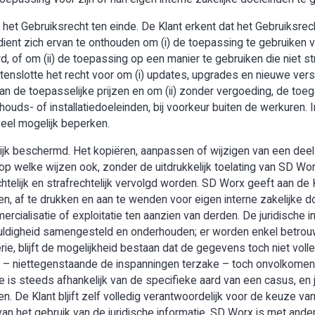
het Gebruiksrecht ten einde. De Klant erkent dat het Gebruiksrech
ent zich ervan te onthouden om (i) de toepassing te gebruiken v
, of om (ii) de toepassing op een manier te gebruiken die niet s
enslotte het recht voor om (i) updates, upgrades en nieuwe vers
an de toepasselijke prijzen en om (ii) zonder vergoeding, de toe
houds- of installatiedoeleinden, bij voorkeur buiten de werkuren. I
veel mogelijk beperken.
lijk beschermd. Het kopiëren, aanpassen of wijzigen van een deel
op welke wijzen ook, zonder de uitdrukkelijk toelating van SD Wo
telijk en strafrechtelijk vervolgd worden. SD Worx geeft aan de 
n, af te drukken en aan te wenden voor eigen interne zakelijke doe
mercialisatie of exploitatie ten aanzien van derden. De juridische
uldigheid samengesteld en onderhouden; er worden enkel betro
ie, blijft de mogelijkheid bestaan dat de gegevens toch niet voll
 er – niettegenstaande de inspanningen terzake – toch onvolko
e is steeds afhankelijk van de specifieke aard van een casus, en 
len. De Klant bljift zelf volledig verantwoordelijk voor de keuze
van het gebruik van de juridische informatie. SD Worx is met ande