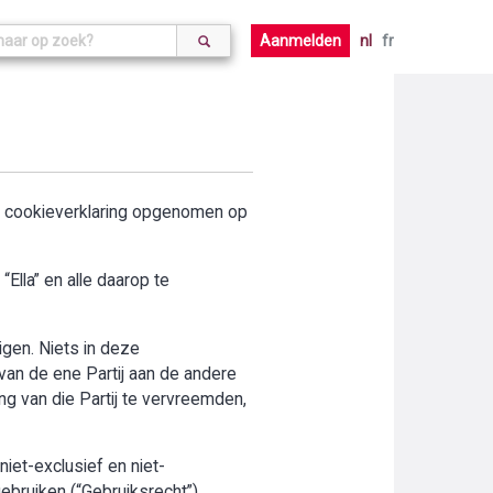
Aanmelden
nl
fr
de cookieverklaring opgenomen op
Ella” en alle daarop te
digen. Niets in deze
an de ene Partij aan de andere
ng van die Partij te vervreemden,
iet-exclusief en niet-
ebruiken (“Gebruiksrecht”).