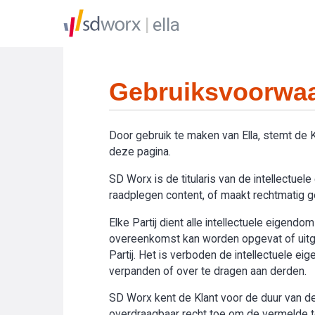
ella
Gebruiksvoorwaa
Door gebruik te maken van Ella, stemt de
deze pagina.
SD Worx is de titularis van de intellectue
raadplegen content, of maakt rechtmatig geb
Elke Partij dient alle intellectuele eigend
overeenkomst kan worden opgevat of uitge
Partij. Het is verboden de intellectuele e
verpanden of over te dragen aan derden.
SD Worx kent de Klant voor de duur van de 
overdraagbaar recht toe om de vermelde toe