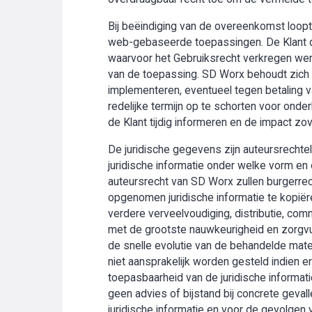
Bij beëindiging van de overeenkomst loopt 
web-gebaseerde toepassingen. De Klant di
waarvoor het Gebruiksrecht verkregen werd
van de toepassing. SD Worx behoudt zich t
implementeren, eventueel tegen betaling v
redelijke termijn op te schorten voor onder
de Klant tijdig informeren en de impact zo
De juridische gegevens zijn auteursrechte
juridische informatie onder welke vorm en 
auteursrecht van SD Worx zullen burgerrech
opgenomen juridische informatie te kopiëre
verdere verveelvoudiging, distributie, com
met de grootste nauwkeurigheid en zorgv
de snelle evolutie van de behandelde mater
niet aansprakelijk worden gesteld indien
toepasbaarheid van de juridische informati
geen advies of bijstand bij concrete geval
juridische informatie en voor de gevolgen 