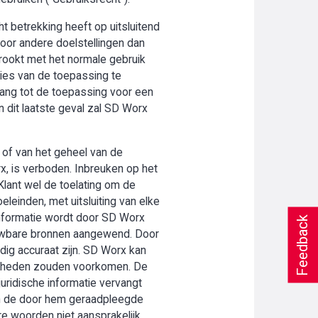
t betrekking heeft op uitsluitend
oor andere doelstellingen dan
trookt met het normale gebruik
ies van de toepassing te
gang tot de toepassing voor een
n dit laatste geval zal SD Worx
 of van het geheel van de
rx, is verboden. Inbreuken op het
Klant wel de toelating om de
leinden, met uitsluiting van elke
 informatie wordt door SD Worx
Feedback
uwbare bronnen aangewend. Door
edig accuraat zijn. SD Worx kan
menheden zouden voorkomen. De
juridische informatie vervangt
 van de door hem geraadpleegde
re woorden niet aansprakelijk