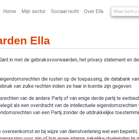
Home
Mijn sector
Sociaal recht
Over Ella
rden Ella
 Klant in met de gebruiksvoorwaarden, het privacy statement en 
le eigendomsrechten die rusten op de toepassing, de databank van “
ruik van zulke rechten indien ze haar in licentie zijn gegeven.
omsrechten van de andere Partij of van enige derde partij te eerbie
legd als een overdracht van de intellectuele eigendomsrechten v
igendomsrechten van een Partij zonder de uitdrukkelijke toestemmi
overeenkomst en bij wijze van dienstverlening wel een beperkt, n
passing voor zijn of hun eigen interne zakelijke doeleinden te g