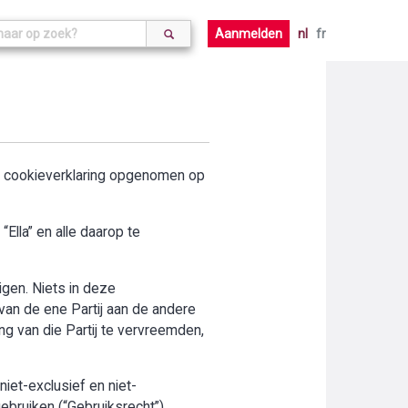
Aanmelden
nl
fr
de cookieverklaring opgenomen op
Ella” en alle daarop te
digen. Niets in deze
an de ene Partij aan de andere
ng van die Partij te vervreemden,
iet-exclusief en niet-
ebruiken (“Gebruiksrecht”).