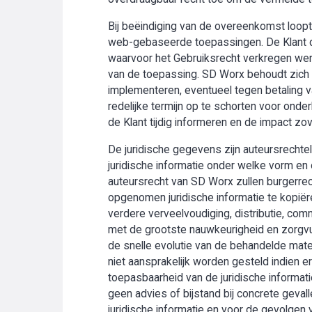
Bij beëindiging van de overeenkomst loopt 
web-gebaseerde toepassingen. De Klant di
waarvoor het Gebruiksrecht verkregen werd
van de toepassing. SD Worx behoudt zich t
implementeren, eventueel tegen betaling v
redelijke termijn op te schorten voor onder
de Klant tijdig informeren en de impact zo
De juridische gegevens zijn auteursrechte
juridische informatie onder welke vorm en 
auteursrecht van SD Worx zullen burgerrech
opgenomen juridische informatie te kopiëre
verdere verveelvoudiging, distributie, com
met de grootste nauwkeurigheid en zorgv
de snelle evolutie van de behandelde mater
niet aansprakelijk worden gesteld indien
toepasbaarheid van de juridische informati
geen advies of bijstand bij concrete geval
juridische informatie en voor de gevolgen 