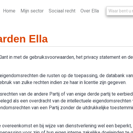
Home
Mijn sector
Sociaal recht
Over Ella
rden Ella
 Klant in met de gebruiksvoorwaarden, het privacy statement en 
le eigendomsrechten die rusten op de toepassing, de databank van “
ruik van zulke rechten indien ze haar in licentie zijn gegeven.
omsrechten van de andere Partij of van enige derde partij te eerbie
legd als een overdracht van de intellectuele eigendomsrechten v
igendomsrechten van een Partij zonder de uitdrukkelijke toestemmi
overeenkomst en bij wijze van dienstverlening wel een beperkt, n
passing voor zijn of hun eigen interne zakelijke doeleinden te g