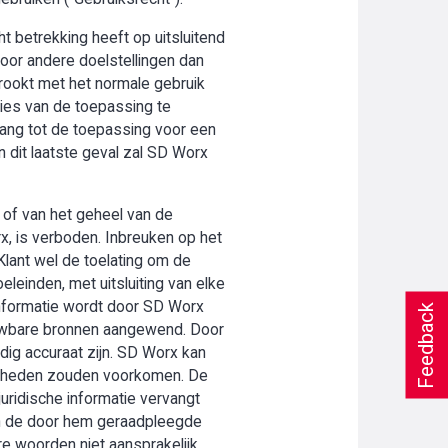
t betrekking heeft op uitsluitend
oor andere doelstellingen dan
trookt met het normale gebruik
ies van de toepassing te
gang tot de toepassing voor een
n dit laatste geval zal SD Worx
 of van het geheel van de
rx, is verboden. Inbreuken op het
Klant wel de toelating om de
leinden, met uitsluiting van elke
 informatie wordt door SD Worx
Feedback
uwbare bronnen aangewend. Door
edig accuraat zijn. SD Worx kan
menheden zouden voorkomen. De
juridische informatie vervangt
 van de door hem geraadpleegde
re woorden niet aansprakelijk