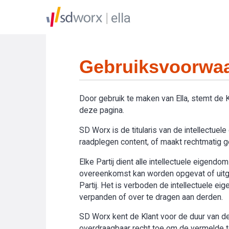
ella
Gebruiksvoorwaa
Door gebruik te maken van Ella, stemt de
deze pagina.
SD Worx is de titularis van de intellectue
raadplegen content, of maakt rechtmatig geb
Elke Partij dient alle intellectuele eigend
overeenkomst kan worden opgevat of uitge
Partij. Het is verboden de intellectuele e
verpanden of over te dragen aan derden.
SD Worx kent de Klant voor de duur van de 
overdraagbaar recht toe om de vermelde toe