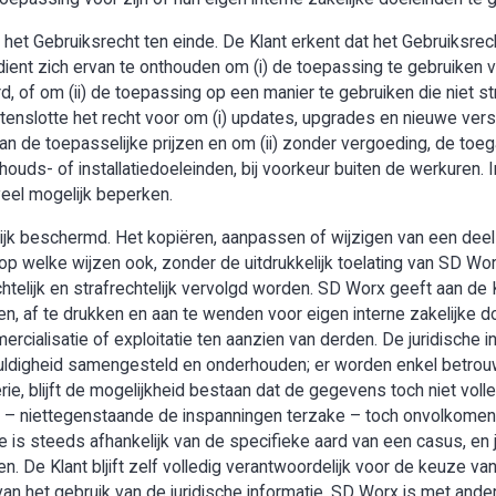
het Gebruiksrecht ten einde. De Klant erkent dat het Gebruiksrech
ent zich ervan te onthouden om (i) de toepassing te gebruiken v
, of om (ii) de toepassing op een manier te gebruiken die niet s
enslotte het recht voor om (i) updates, upgrades en nieuwe vers
an de toepasselijke prijzen en om (ii) zonder vergoeding, de toe
houds- of installatiedoeleinden, bij voorkeur buiten de werkuren. I
veel mogelijk beperken.
lijk beschermd. Het kopiëren, aanpassen of wijzigen van een deel
op welke wijzen ook, zonder de uitdrukkelijk toelating van SD Wo
telijk en strafrechtelijk vervolgd worden. SD Worx geeft aan de 
n, af te drukken en aan te wenden voor eigen interne zakelijke doe
mercialisatie of exploitatie ten aanzien van derden. De juridische
uldigheid samengesteld en onderhouden; er worden enkel betro
ie, blijft de mogelijkheid bestaan dat de gegevens toch niet voll
 er – niettegenstaande de inspanningen terzake – toch onvolko
e is steeds afhankelijk van de specifieke aard van een casus, en 
len. De Klant bljift zelf volledig verantwoordelijk voor de keuze
van het gebruik van de juridische informatie. SD Worx is met ande