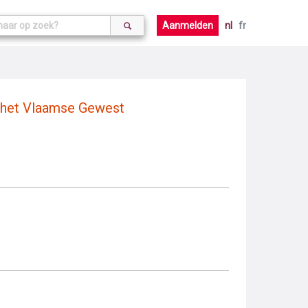
Aanmelden
nl
fr
n het Vlaamse Gewest