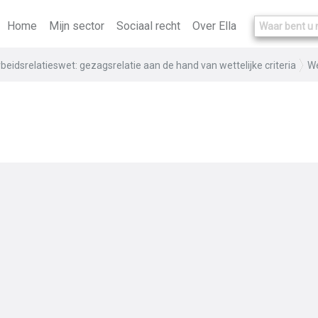
Home
Mijn sector
Sociaal recht
Over Ella
zelfstandigheid
beidsrelatieswet: gezagsrelatie aan de hand van wettelijke criteria
We