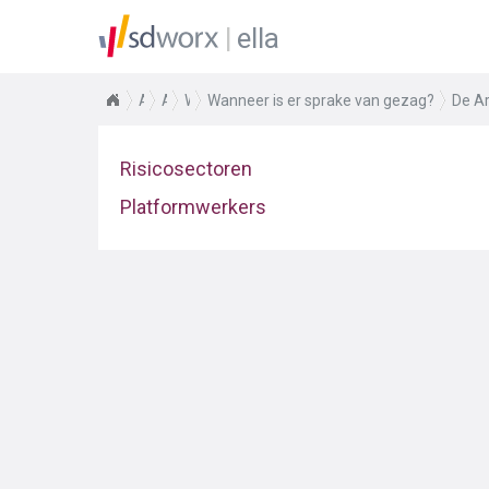
ella
Arbeidsrecht
Aanwerving van personeel
Werken met zelfstandigen – risico op schijn
Wanneer is er sprake van gezag?
De Ar
Risicosectoren
Platformwerkers