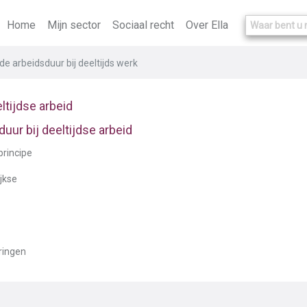
Home
Mijn sector
Sociaal recht
Over Ella
e arbeidsduur bij deeltijds werk
ltijdse arbeid
ur bij deeltijdse arbeid
principe
jkse
ringen