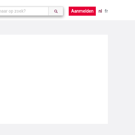
Aanmelden
nl
fr