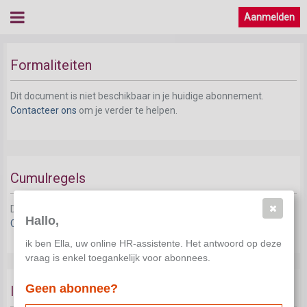
Aanmelden
Formaliteiten
Dit document is niet beschikbaar in je huidige abonnement.
Contacteer ons
om je verder te helpen.
Cumulregels
Dit document is niet beschikbaar in je huidige abonnement.
Hallo,
Contacteer ons
om je verder te helpen.
ik ben Ella, uw online HR-assistente. Het antwoord op deze
vraag is enkel toegankelijk voor abonnees.
Geen abonnee?
Impulsion 55 jaar+