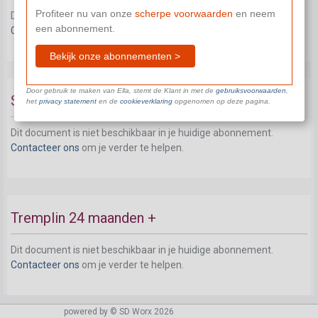
Profiteer nu van onze
scherpe voorwaarden
en neem
Dit document is niet beschikbaar in je huidige abonnement.
een abonnement.
Contacteer ons
om je verder te helpen.
Bekijk onze abonnementen >
Door gebruik te maken van Ella, stemt de Klant in met de
gebruiksvoorwaarden
,
SESAM
het
privacy statement
en de
cookieverklaring
opgenomen op deze pagina.
Dit document is niet beschikbaar in je huidige abonnement.
Contacteer ons
om je verder te helpen.
Tremplin 24 maanden +
Dit document is niet beschikbaar in je huidige abonnement.
Contacteer ons
om je verder te helpen.
powered by © SD Worx 2026