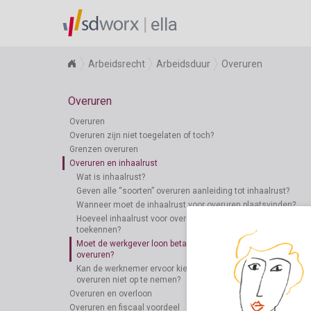
ella
Arbeidsrecht
Arbeidsduur
Overuren
Overuren
Overuren
Overuren zijn niet toegelaten of toch?
Grenzen overuren
Overuren en inhaalrust
Wat is inhaalrust?
Geven alle “soorten” overuren aanleiding tot inhaalrust?
Wanneer moet de inhaalrust voor overuren plaatsvinden?
Hoeveel inhaalrust voor overuren moet de werkgever
toekennen?
Moet de werkgever loon betalen voor de inhaalrust voor
overuren?
Kan de werknemer ervoor kiezen om de inhaalrust voor
overuren niet op te nemen?
Overuren en overloon
Overuren en fiscaal voordeel