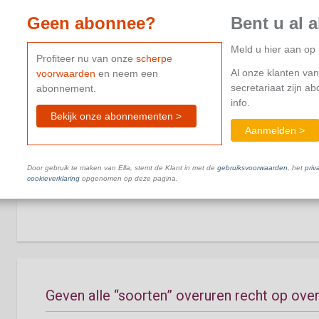
Dit document is niet beschikbaar in je huidige abonnement.
C
Geen abonnee?
Bent u al 
Meld u hier aan o
Profiteer nu van onze
scherpe
Al onze klanten van
voorwaarden
en neem een
secretariaat zijn a
abonnement.
Overuren en overloon
info.
Bekijk onze abonnementen >
Aanmelden >
Wat is overloon?
Door gebruik te maken van Ella, stemt de Klant in met de
gebruiksvoorwaarden
, het
priv
cookieverklaring
opgenomen op deze pagina.
Dit document is niet beschikbaar in je huidige abonnement.
C
Geven alle “soorten” overuren recht op ove