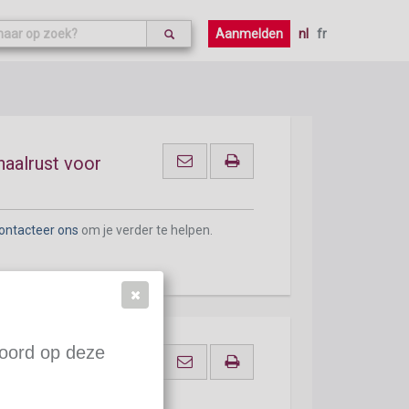
ontacteer ons
om je verder te helpen.
Aanmelden
nl
fr
haalrust voor
ontacteer ons
om je verder te helpen.
woord op deze
alrust voor