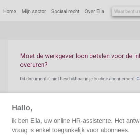
Dit document is niet beschikbaar in je huidige abonnement.
C
Home
Mijn sector
Sociaal recht
Over Ella
Moet de werkgever loon betalen voor de in
overuren?
Dit document is niet beschikbaar in je huidige abonnement.
C
Hallo,
ik ben Ella, uw online HR-assistente. Het ant
Kan de werknemer ervoor kiezen om de inha
vraag is enkel toegankelijk voor abonnees.
overuren niet op te nemen?