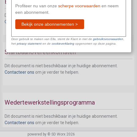
Economische werkloosheid en slecht weer
Profiteer nu van onze
scherpe voorwaarden
en neem
een abonnement.
Dit document is niet beschikbaar in je huidige abonnement.
Contacteer ons
om je verder te helpen.
Bekijk onze abonnementen >
Door gebruik te maken van Ella, stemt de Klant in met de
gebruiksvoorwaarden
,
het
privacy statement
en de
cookieverklaring
opgenomen op deze pagina.
Startbaanovereenkomsten
Dit document is niet beschikbaar in je huidige abonnement.
Contacteer ons
om je verder te helpen.
Wedertewerkstellingsprogramma
Dit document is niet beschikbaar in je huidige abonnement.
Contacteer ons
om je verder te helpen.
powered by © SD Worx 2026