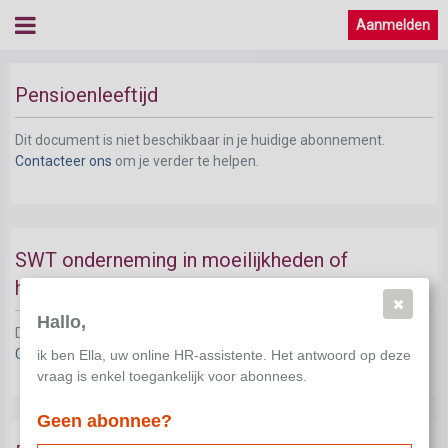
Aanmelden
Afwijkende opzeggingstermijn
Pensioenleeftijd
Dit document is niet beschikbaar in je huidige abonnement.
Contacteer ons
om je verder te helpen.
SWT onderneming in moeilijkheden of
herstructurering
Hallo,
Dit document is niet beschikbaar in je huidige abonnement.
Contacteer ons
om je verder te helpen.
ik ben Ella, uw online HR-assistente. Het antwoord op deze
vraag is enkel toegankelijk voor abonnees.
Geen abonnee?