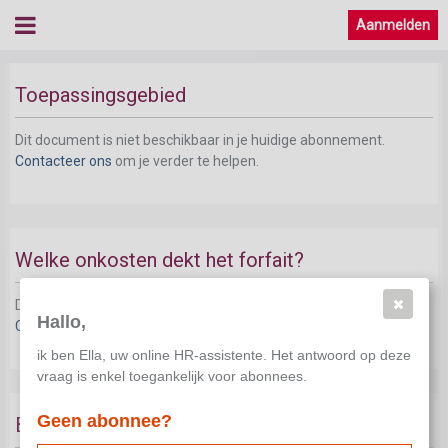
Aanmelden
Toepassingsgebied
Dit document is niet beschikbaar in je huidige abonnement.
Contacteer ons
om je verder te helpen.
Welke onkosten dekt het forfait?
Dit document is niet beschikbaar in je huidige abonnement.
Hallo,
Contacteer ons
om je verder te helpen.
ik ben Ella, uw online HR-assistente. Het antwoord op deze
vraag is enkel toegankelijk voor abonnees.
Geen abonnee?
Bijzondere situatie: dienstreizen van korte duur