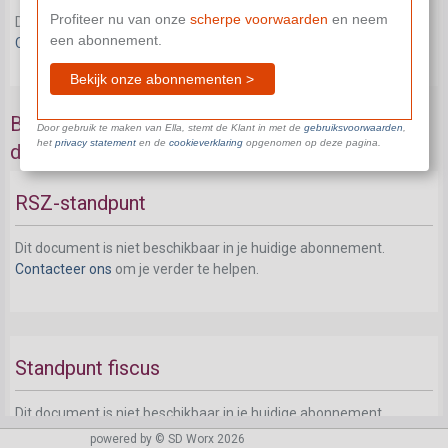
Profiteer nu van onze
scherpe voorwaarden
en neem
Dit document is niet beschikbaar in je huidige abonnement.
een abonnement.
Contacteer ons
om je verder te helpen.
Bekijk onze abonnementen >
Bijzondere situatie: dienstreizen van zeer lange
Door gebruik te maken van Ella, stemt de Klant in met de
gebruiksvoorwaarden
,
het
privacy statement
en de
cookieverklaring
opgenomen op deze pagina.
duur
RSZ-standpunt
Dit document is niet beschikbaar in je huidige abonnement.
Contacteer ons
om je verder te helpen.
Standpunt fiscus
Dit document is niet beschikbaar in je huidige abonnement.
Contacteer ons
om je verder te helpen.
powered by © SD Worx 2026