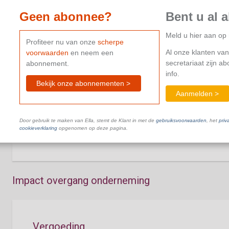
Dit document is niet beschikbaar in je huidige abonnement.
C
Geen abonnee?
Bent u al 
Meld u hier aan o
Profiteer nu van onze
scherpe
Al onze klanten van
voorwaarden
en neem een
secretariaat zijn a
abonnement.
info.
Bekijk onze abonnementen >
Werkhervatting - bevriezing statuut werklo
Aanmelden >
bedrijfstoeslag
Door gebruik te maken van Ella, stemt de Klant in met de
gebruiksvoorwaarden
, het
priv
Dit document is niet beschikbaar in je huidige abonnement.
C
cookieverklaring
opgenomen op deze pagina.
Impact overgang onderneming
Vergoeding