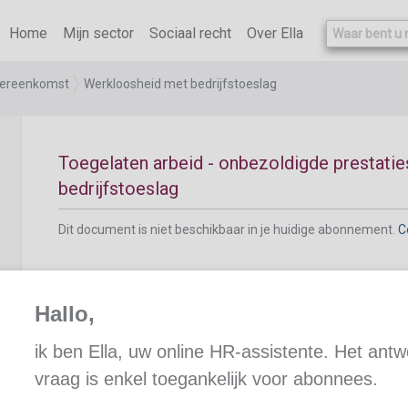
Dit document is niet beschikbaar in je huidige abonnement.
C
Home
Mijn sector
Sociaal recht
Over Ella
overeenkomst
Werkloosheid met bedrijfstoeslag
Toegelaten arbeid - onbezoldigde prestatie
bedrijfstoeslag
Dit document is niet beschikbaar in je huidige abonnement.
C
Hallo,
ik ben Ella, uw online HR-assistente. Het ant
Toegelaten arbeid - bezoldigde activiteiten
vraag is enkel toegankelijk voor abonnees.
bedrijfstoeslag