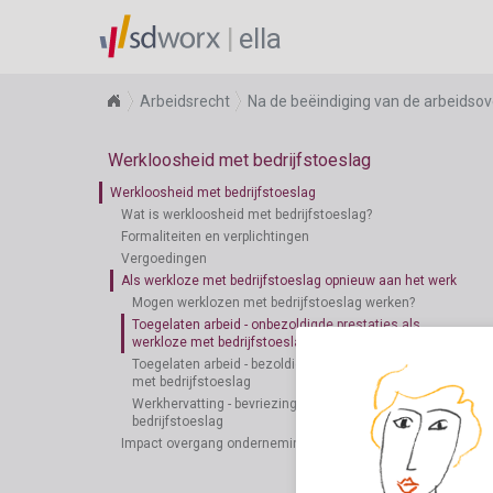
ella
Arbeidsrecht
Na de beëindiging van de arbeids
Werkloosheid met bedrijfstoeslag
Werkloosheid met bedrijfstoeslag
Wat is werkloosheid met bedrijfstoeslag?
Formaliteiten en verplichtingen
Vergoedingen
Als werkloze met bedrijfstoeslag opnieuw aan het werk
Mogen werklozen met bedrijfstoeslag werken?
Toegelaten arbeid - onbezoldigde prestaties als
werkloze met bedrijfstoeslag
Toegelaten arbeid - bezoldigde activiteiten als werkloze
met bedrijfstoeslag
Werkhervatting - bevriezing statuut werkloze met
bedrijfstoeslag
Impact overgang onderneming