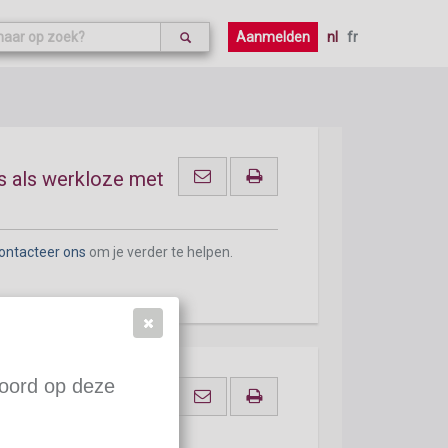
ontacteer ons
om je verder te helpen.
Aanmelden
nl
fr
s als werkloze met
ontacteer ons
om je verder te helpen.
woord op deze
 als werkloze met