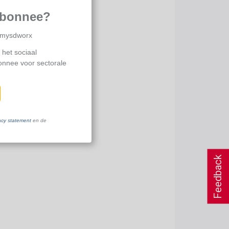
abonnee?
p mysdworx
 het sociaal
bonnee voor sectorale
acy statement
en de
Feedback