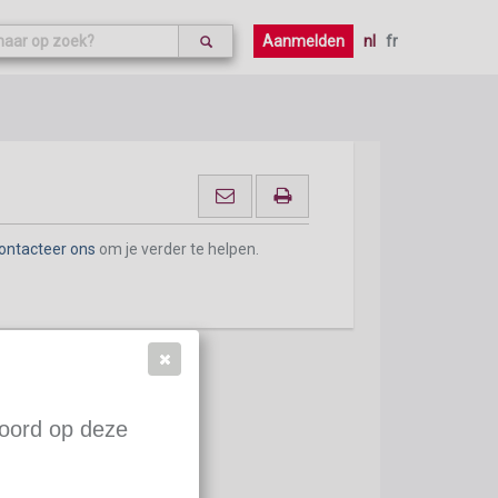
ontacteer ons
om je verder te helpen.
Aanmelden
nl
fr
ontacteer ons
om je verder te helpen.
woord op deze