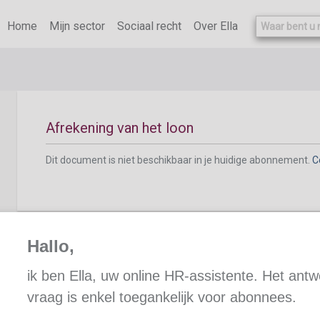
Dit document is niet beschikbaar in je huidige abonnement.
C
Home
Mijn sector
Sociaal recht
Over Ella
Afrekening van het loon
Dit document is niet beschikbaar in je huidige abonnement.
C
Hallo,
ik ben Ella, uw online HR-assistente. Het ant
vraag is enkel toegankelijk voor abonnees.