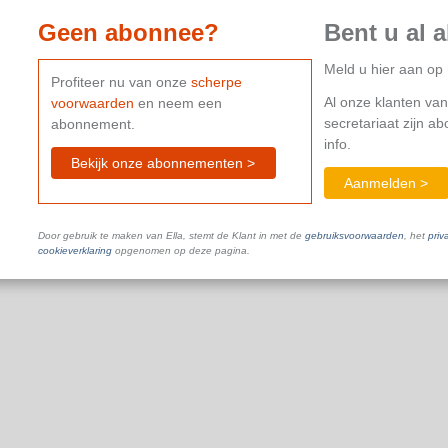
Geen abonnee?
Bent u al 
Meld u hier aan o
Profiteer nu van onze
scherpe
Al onze klanten van
voorwaarden
en neem een
secretariaat zijn a
abonnement.
info.
Bekijk onze abonnementen >
Aanmelden >
Door gebruik te maken van Ella, stemt de Klant in met de
gebruiksvoorwaarden
, het
priv
cookieverklaring
opgenomen op deze pagina.