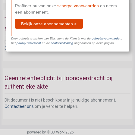
Profiteer nu van onze
scherpe voorwaarden
en neem
een abonnement.
Tegenstelbaarheid bij loonoverdracht bij
Bekijk onze abonnementen >
authentieke akte
Door gebruik te maken van Ella, stemt de Klant in met de
gebruiksvoorwaarden
,
Dit document is niet beschikbaar in je huidige abonnement.
het
privacy statement
en de
cookieverklaring
opgenomen op deze pagina.
Contacteer ons
om je verder te helpen.
Geen retentieplicht bij loonoverdracht bij
authentieke akte
Dit document is niet beschikbaar in je huidige abonnement.
Contacteer ons
om je verder te helpen.
powered by © SD Worx 2026