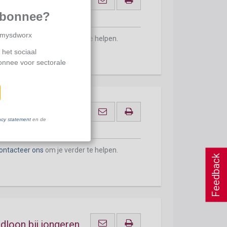
d minimummaandloon
abonnee?
p mysdworx
ontacteer ons
om je verder te helpen.
 het sociaal
bonnee voor sectorale
d minimummaandloon
acy statement
en de
ontacteer ons
om je verder te helpen.
Feedback
oon bij jongeren