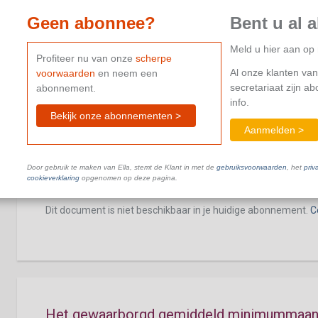
Groep waarop het gewaarborgd gemiddel
Geen abonnee?
Bent u al 
van toepassing is
Meld u hier aan o
Dit document is niet beschikbaar in je huidige abonnement.
C
Profiteer nu van onze
scherpe
Al onze klanten van
voorwaarden
en neem een
secretariaat zijn a
abonnement.
info.
Bekijk onze abonnementen >
Aanmelden >
Groep waarop het gewaarborgd gemiddel
Door gebruik te maken van Ella, stemt de Klant in met de
gebruiksvoorwaarden
, het
priv
niet van toepassing is
cookieverklaring
opgenomen op deze pagina.
Dit document is niet beschikbaar in je huidige abonnement.
C
Het gewaarborgd gemiddeld minimummaandl