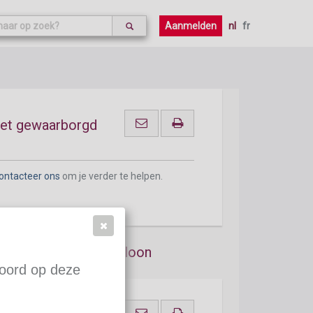
ontacteer ons
om je verder te helpen.
Aanmelden
nl
fr
het gewaarborgd
ontacteer ons
om je verder te helpen.
ddeld minimummaandloon
woord op deze