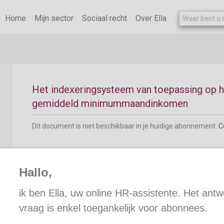
Dit document is niet beschikbaar in je huidige abonnement.
C
Home
Mijn sector
Sociaal recht
Over Ella
Het indexeringsysteem van toepassing op 
gemiddeld minimummaandinkomen
Dit document is niet beschikbaar in je huidige abonnement.
C
Hallo,
Toepassingsgebied van het gewaarborgd gemi
ik ben Ella, uw online HR-assistente. Het ant
vraag is enkel toegankelijk voor abonnees.