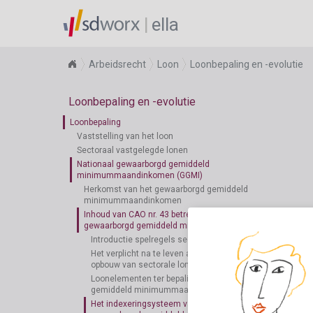
ella
Arbeidsrecht
Loon
Loonbepaling en -evolutie
Loonbepaling en -evolutie
Loonbepaling
Vaststelling van het loon
Sectoraal vastgelegde lonen
Nationaal gewaarborgd gemiddeld
minimummaandinkomen (GGMI)
Herkomst van het gewaarborgd gemiddeld
minimummaandinkomen
Inhoud van CAO nr. 43 betreffende het nationaal
gewaarborgd gemiddeld minimummaandinkomen
Introductie spelregels sectoren
Het verplicht na te leven aanvangsbedrag bij de
opbouw van sectorale lonen
Loonelementen ter bepaling van het gewaarborgd
gemiddeld minimummaandinkomen
Het indexeringsysteem van toepassing op het