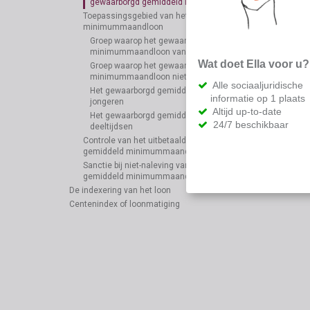
gewaarborgd gemiddeld minimummaandinkomen
Toepassingsgebied van het gewaarborgd gemiddeld
minimummaandloon
Groep waarop het gewaarborgd gemiddeld
minimummaandloon van toepassing is
Wat doet Ella voor u?
Groep waarop het gewaarborgd gemiddeld
minimummaandloon niet van toepassing is
Alle sociaaljuridische
Het gewaarborgd gemiddeld minimummaandloon bij
informatie op 1 plaats
jongeren
Altijd up-to-date
Het gewaarborgd gemiddeld minimummaandloon bij
24/7 beschikbaar
deeltijdsen
Controle van het uitbetaalde loon t.o.v. het gewaarborgd
gemiddeld minimummaandloon
Sanctie bij niet-naleving van het gewaarborgd
gemiddeld minimummaandloon
De indexering van het loon
Centenindex of loonmatiging