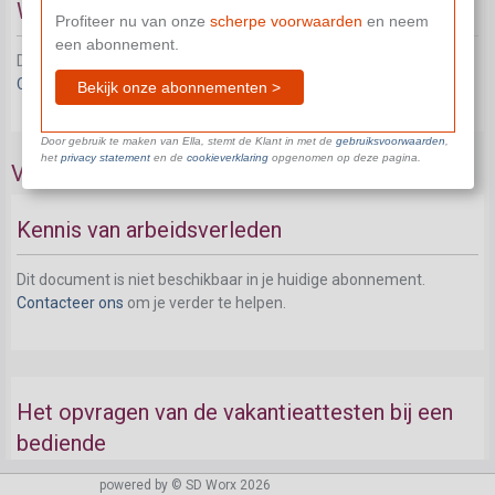
Waar vindt u het Rijksregisternummer?
Profiteer nu van onze
scherpe voorwaarden
en neem
een abonnement.
Dit document is niet beschikbaar in je huidige abonnement.
Contacteer ons
om je verder te helpen.
Bekijk onze abonnementen >
Door gebruik te maken van Ella, stemt de Klant in met de
gebruiksvoorwaarden
,
het
privacy statement
en de
cookieverklaring
opgenomen op deze pagina.
Vakantierechten nagaan
Kennis van arbeidsverleden
Dit document is niet beschikbaar in je huidige abonnement.
Contacteer ons
om je verder te helpen.
Het opvragen van de vakantieattesten bij een
bediende
powered by © SD Worx 2026
Dit document is niet beschikbaar in je huidige abonnement.