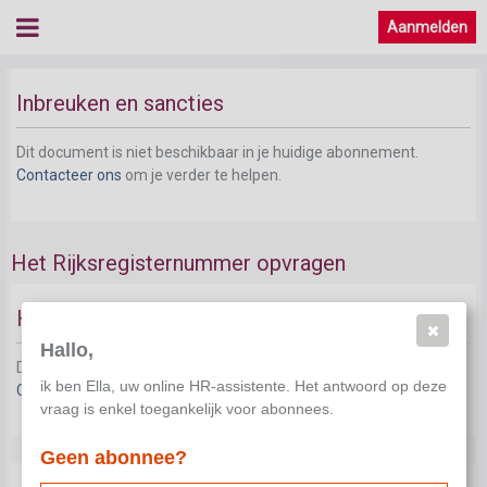
Aanmelden
Inbreuken en sancties
Dit document is niet beschikbaar in je huidige abonnement.
Contacteer ons
om je verder te helpen.
Het Rijksregisternummer opvragen
Het Rijksregisternummer
Hallo,
Dit document is niet beschikbaar in je huidige abonnement.
ik ben Ella, uw online HR-assistente. Het antwoord op deze
Contacteer ons
om je verder te helpen.
vraag is enkel toegankelijk voor abonnees.
Geen abonnee?