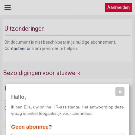
Aanmelden
Uitzonderingen
Dit document is niet beschikbaar in je huidige abonnement.
Contacteer ons
om je verder te helpen.
Bezoldigingen voor stukwerk
Begrip
Hallo,
Dit document is niet beschikbaar in je huidige abonnement.
ik ben Ella, uw online HR-assistente. Het antwoord op deze
Contacteer ons
om je verder te helpen.
vraag is enkel toegankelijk voor abonnees.
Geen abonnee?