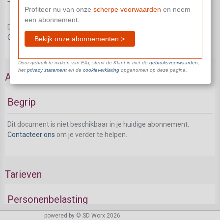
Tarief
Profiteer nu van onze
scherpe voorwaarden
en neem
een abonnement.
Dit document is niet beschikbaar in je huidige abonnement.
Contacteer ons
om je verder te helpen.
Bekijk onze abonnementen >
Door gebruik te maken van Ella, stemt de Klant in met de
gebruiksvoorwaarden
,
het
privacy statement
en de
cookieverklaring
opgenomen op deze pagina.
Achterstallen
Begrip
Dit document is niet beschikbaar in je huidige abonnement.
Contacteer ons
om je verder te helpen.
Tarieven
Personenbelasting
powered by © SD Worx 2026