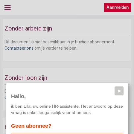
Aanmelden
Zonder arbeid zijn
Dit document is niet beschikbaar in je huidige abonnement.
Contacteer ons
om je verder te helpen.
Zonder loon zijn
Dit document is niet beschikbaar in je huidige abonnement.
Hallo,
Contacteer ons
om je verder te helpen.
ik ben Ella, uw online HR-assistente. Het antwoord op deze
vraag is enkel toegankelijk voor abonnees.
Geen abonnee?
Beschikbaar zijn voor de arbeidsmarkt