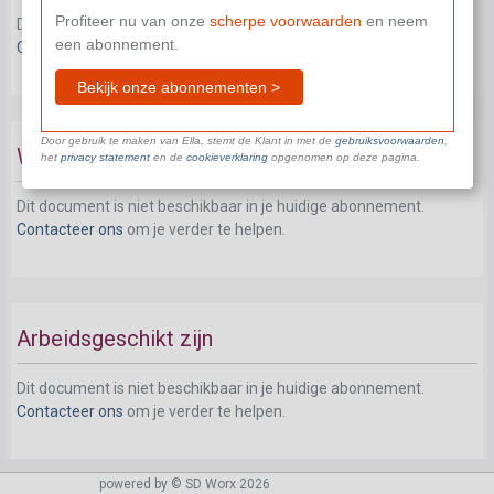
Profiteer nu van onze
scherpe voorwaarden
en neem
Dit document is niet beschikbaar in je huidige abonnement.
een abonnement.
Contacteer ons
om je verder te helpen.
Bekijk onze abonnementen >
Door gebruik te maken van Ella, stemt de Klant in met de
gebruiksvoorwaarden
,
Werkzoekende zijn
het
privacy statement
en de
cookieverklaring
opgenomen op deze pagina.
Dit document is niet beschikbaar in je huidige abonnement.
Contacteer ons
om je verder te helpen.
Arbeidsgeschikt zijn
Dit document is niet beschikbaar in je huidige abonnement.
Contacteer ons
om je verder te helpen.
powered by © SD Worx 2026