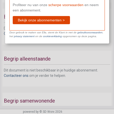
Profiteer nu van onze
scherpe voorwaarden
en neem
een abonnement.
Begrip gezinslast
Bekijk onze abonnementen >
Dit document is niet beschikbaar in je huidige abonnement.
Door gebruik te maken van Ella, stemt de Klant in met de
gebruiksvoorwaarden
,
Contacteer ons
om je verder te helpen.
het
privacy statement
en de
cookieverklaring
opgenomen op deze pagina.
Begrip alleenstaande
Dit document is niet beschikbaar in je huidige abonnement.
Contacteer ons
om je verder te helpen.
Begrip samenwonende
powered by © SD Worx 2026
Dit document is niet beschikbaar in je huidige abonnement.