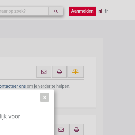
Aanmelden
nl
fr
g
ontacteer ons
om je verder te helpen.
ijk voor