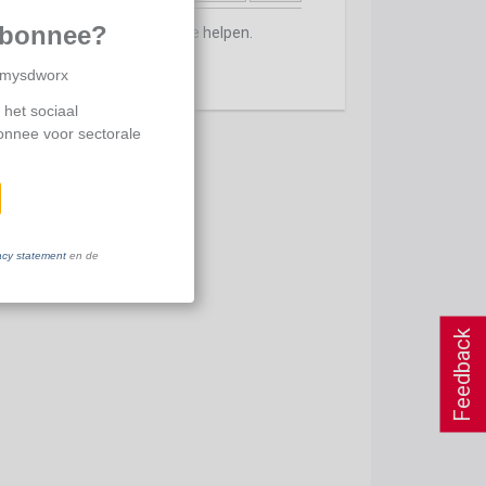
abonnee?
ontacteer ons
om je verder te helpen.
p mysdworx
 het sociaal
bonnee voor sectorale
acy statement
en de
Feedback