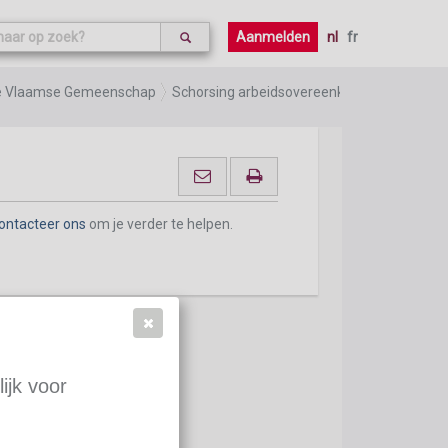
ontacteer ons
om je verder te helpen.
Aanmelden
nl
fr
n de Vlaamse Gemeenschap
Schorsing arbeidsovereenkomst
ontacteer ons
om je verder te helpen.
ijk voor