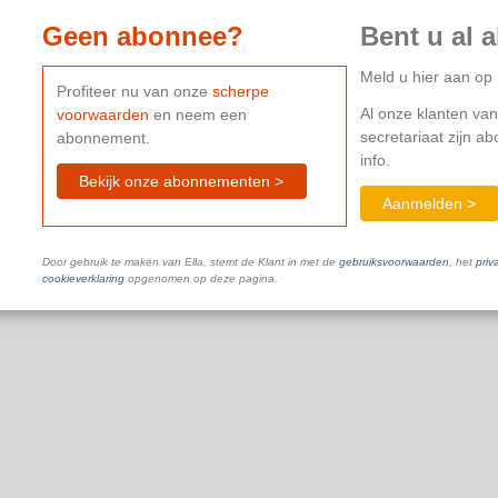
Geen abonnee?
Bent u al 
Meld u hier aan o
Profiteer nu van onze
scherpe
Al onze klanten van
voorwaarden
en neem een
secretariaat zijn a
abonnement.
info.
Bekijk onze abonnementen >
Aanmelden >
Door gebruik te maken van Ella, stemt de Klant in met de
gebruiksvoorwaarden
, het
priv
cookieverklaring
opgenomen op deze pagina.