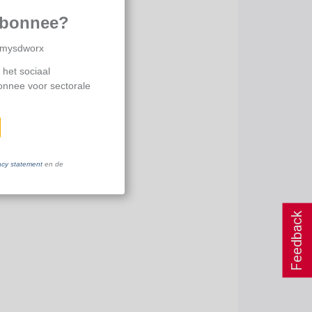
abonnee?
p mysdworx
 het sociaal
bonnee voor sectorale
acy statement
en de
Feedback