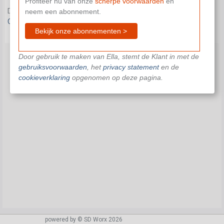
Profiteer nu van onze
scherpe voorwaarden
en
Dit document is niet beschikbaar in je huidige abonnement.
neem een abonnement.
Contacteer ons
om je verder te helpen.
Bekijk onze abonnementen >
Door gebruik te maken van Ella, stemt de Klant in met de
gebruiksvoorwaarden
, het
privacy statement
en de
cookieverklaring
opgenomen op deze pagina.
powered by © SD Worx 2026