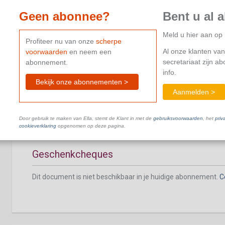
Geen abonnee?
Bent u al 
Meld u hier aan o
Profiteer nu van onze
scherpe
Al onze klanten van
voorwaarden
en neem een
Maaltijdcheques
secretariaat zijn a
abonnement.
info.
Dit document is niet beschikbaar in je huidige abonnement.
C
Bekijk onze abonnementen >
Aanmelden >
Door gebruik te maken van Ella, stemt de Klant in met de
gebruiksvoorwaarden
, het
priv
cookieverklaring
opgenomen op deze pagina.
Geschenkcheques
Dit document is niet beschikbaar in je huidige abonnement.
C