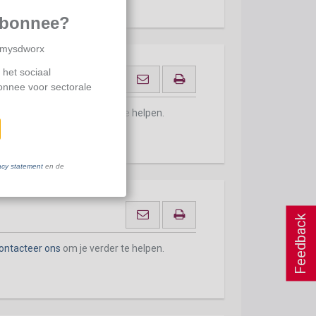
abonnee?
p mysdworx
 het sociaal
bonnee voor sectorale
ontacteer ons
om je verder te helpen.
acy statement
en de
Feedback
ontacteer ons
om je verder te helpen.