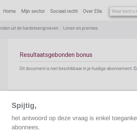
Dit document is niet beschikbaar in je huidige abonnement.
C
Home
Mijn sector
Sociaal recht
Over Ella
ienden uit de hardsteengroeven
Lonen en premies
Resultaatsgebonden bonus
Dit document is niet beschikbaar in je huidige abonnement.
C
Spijtig,
Inschaling en verloning
het antwoord op deze vraag is enkel toegankel
abonnees.
Dit document is niet beschikbaar in je huidige abonnement.
C