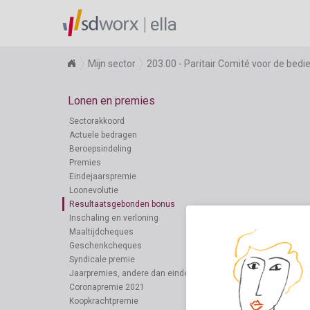
ella
Mijn sector
203.00 - Paritair Comité voor de bed
Lonen en premies
Sectorakkoord
Actuele bedragen
Beroepsindeling
Premies
Eindejaarspremie
Loonevolutie
Resultaatsgebonden bonus
Inschaling en verloning
Maaltijdcheques
Geschenkcheques
Syndicale premie
Jaarpremies, andere dan eindejaarspremie
Coronapremie 2021
Koopkrachtpremie