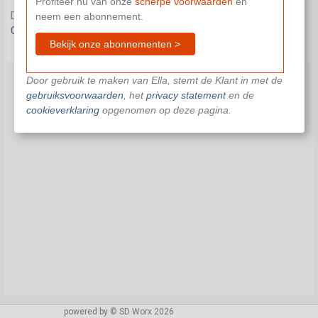
Profiteer nu van onze
scherpe voorwaarden
en
Dit document is niet beschikbaar in je huidige abonnement.
neem een abonnement.
Contacteer ons
om je verder te helpen.
Bekijk onze abonnementen >
Door gebruik te maken van Ella, stemt de Klant in met de
gebruiksvoorwaarden
, het
privacy statement
en de
cookieverklaring
opgenomen op deze pagina.
powered by © SD Worx 2026