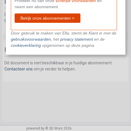
Loonevolutie
Profiteer nu van onze
scherpe voorwaarden
en
neem een abonnement.
Dit document is niet beschikbaar in je huidige abonnement.
Bekijk onze abonnementen >
Contacteer ons
om je verder te helpen.
Door gebruik te maken van Ella, stemt de Klant in met de
gebruiksvoorwaarden
, het
privacy statement
en de
cookieverklaring
opgenomen op deze pagina.
Inschaling en verloning
Dit document is niet beschikbaar in je huidige abonnement.
Contacteer ons
om je verder te helpen.
powered by © SD Worx 2026