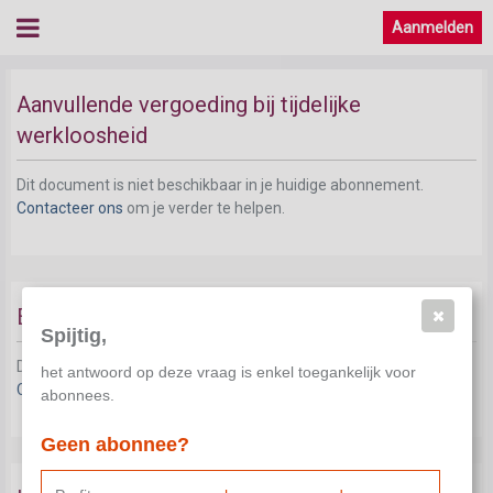
Aanmelden
Aanvullende vergoeding bij tijdelijke
werkloosheid
Dit document is niet beschikbaar in je huidige abonnement.
Contacteer ons
om je verder te helpen.
Extralegaal pensioen
Spijtig,
Dit document is niet beschikbaar in je huidige abonnement.
het antwoord op deze vraag is enkel toegankelijk voor
Contacteer ons
om je verder te helpen.
abonnees.
Geen abonnee?