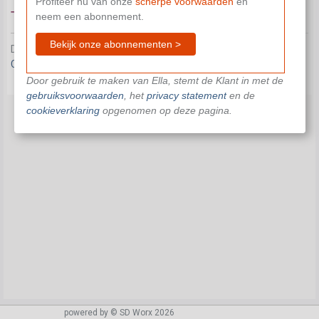
Profiteer nu van onze
scherpe voorwaarden
en
Tegemoetkoming bij opleiding
neem een abonnement.
Bekijk onze abonnementen >
Dit document is niet beschikbaar in je huidige abonnement.
Contacteer ons
om je verder te helpen.
Door gebruik te maken van Ella, stemt de Klant in met de
gebruiksvoorwaarden
, het
privacy statement
en de
cookieverklaring
opgenomen op deze pagina.
powered by © SD Worx 2026