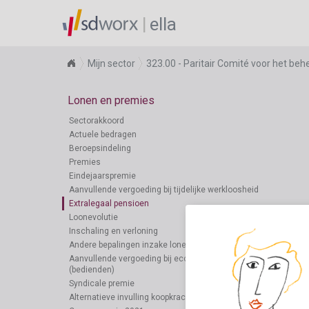
ella
Mijn sector
323.00 - Paritair Comité voor het b
Lonen en premies
Sectorakkoord
Actuele bedragen
Beroepsindeling
Premies
Eindejaarspremie
Aanvullende vergoeding bij tijdelijke werkloosheid
Extralegaal pensioen
Loonevolutie
Inschaling en verloning
Andere bepalingen inzake lonen en premies
Aanvullende vergoeding bij economische werkloosheid
(bedienden)
Syndicale premie
Alternatieve invulling koopkrachtverhoging