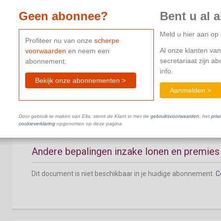
Geen abonnee?
Bent u al 
Meld u hier aan o
Profiteer nu van onze
scherpe
Al onze klanten van
voorwaarden
en neem een
Inschaling en verloning
secretariaat zijn a
abonnement.
info.
Dit document is niet beschikbaar in je huidige abonnement.
C
Bekijk onze abonnementen >
Aanmelden >
Door gebruik te maken van Ella, stemt de Klant in met de
gebruiksvoorwaarden
, het
priv
cookieverklaring
opgenomen op deze pagina.
Andere bepalingen inzake lonen en premies
Dit document is niet beschikbaar in je huidige abonnement.
C