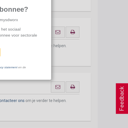
abonnee?
p mysdworx
 het sociaal
bonnee voor sectorale
ontacteer ons
om je verder te helpen.
acy statement
en de
Feedback
ontacteer ons
om je verder te helpen.