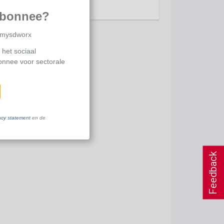
abonnee?
p mysdworx
 het sociaal
bonnee voor sectorale
acy statement
en de
Feedback