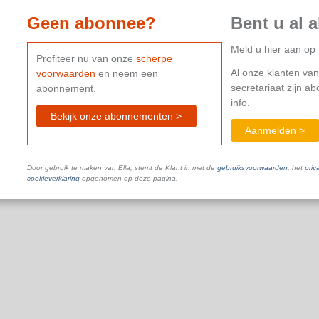
Geen abonnee?
Bent u al 
Meld u hier aan o
Profiteer nu van onze
scherpe
Al onze klanten van
voorwaarden
en neem een
secretariaat zijn a
abonnement.
info.
Bekijk onze abonnementen >
Aanmelden >
Door gebruik te maken van Ella, stemt de Klant in met de
gebruiksvoorwaarden
, het
priv
cookieverklaring
opgenomen op deze pagina.