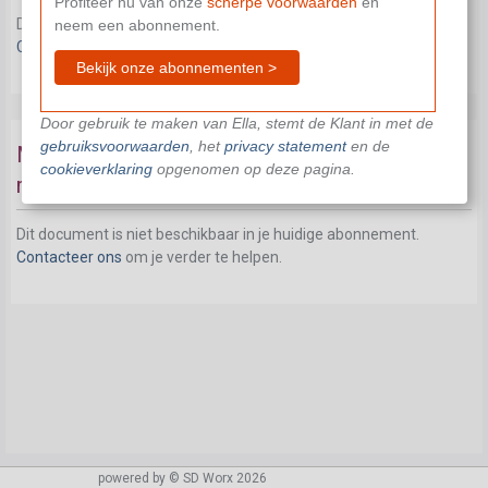
Profiteer nu van onze
scherpe voorwaarden
en
Dit document is niet beschikbaar in je huidige abonnement.
neem een abonnement.
Contacteer ons
om je verder te helpen.
Bekijk onze abonnementen >
Door gebruik te maken van Ella, stemt de Klant in met de
gebruiksvoorwaarden
, het
privacy statement
en de
Maatregelen gefinancierd met de
cookieverklaring
opgenomen op deze pagina.
responsabiliseringsbijdrage
Dit document is niet beschikbaar in je huidige abonnement.
Contacteer ons
om je verder te helpen.
powered by © SD Worx 2026