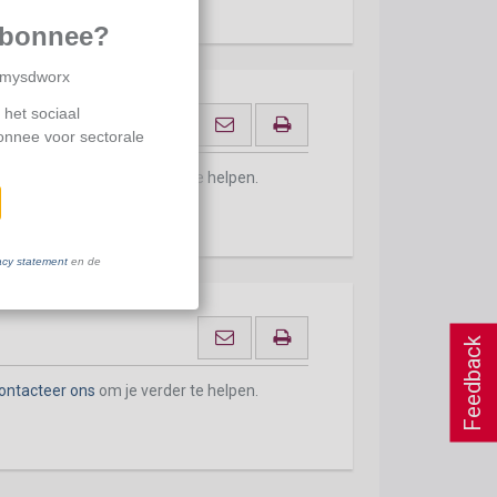
abonnee?
p mysdworx
 het sociaal
bonnee voor sectorale
ontacteer ons
om je verder te helpen.
acy statement
en de
Feedback
ontacteer ons
om je verder te helpen.