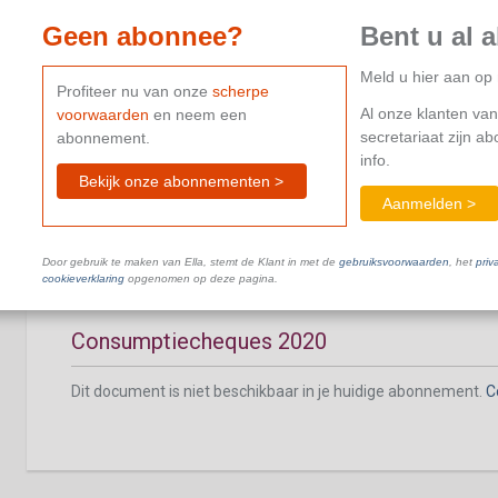
Geen abonnee?
Bent u al 
Meld u hier aan o
Profiteer nu van onze
scherpe
Al onze klanten van
voorwaarden
en neem een
Jaarpremies, andere dan eindejaarspremie
secretariaat zijn a
abonnement.
info.
Dit document is niet beschikbaar in je huidige abonnement.
C
Bekijk onze abonnementen >
Aanmelden >
Door gebruik te maken van Ella, stemt de Klant in met de
gebruiksvoorwaarden
, het
priv
cookieverklaring
opgenomen op deze pagina.
Consumptiecheques 2020
Dit document is niet beschikbaar in je huidige abonnement.
C