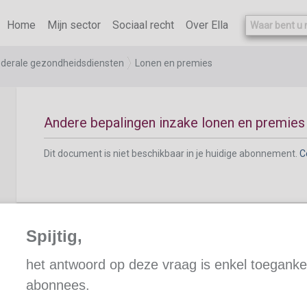
Dit document is niet beschikbaar in je huidige abonnement.
C
Home
Mijn sector
Sociaal recht
Over Ella
federale gezondheidsdiensten
Lonen en premies
Andere bepalingen inzake lonen en premies
Dit document is niet beschikbaar in je huidige abonnement.
C
Spijtig,
Syndicale premie
het antwoord op deze vraag is enkel toegankel
abonnees.
Dit document is niet beschikbaar in je huidige abonnement.
C