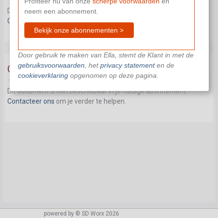
Profiteer nu van onze
scherpe voorwaarden
en
Dit document is niet beschikbaar in je huidige abonnement.
neem een abonnement.
Contacteer ons
om je verder te helpen.
Bekijk onze abonnementen >
Door gebruik te maken van Ella, stemt de Klant in met de
gebruiksvoorwaarden
, het
privacy statement
en de
Coronapremie 2021
cookieverklaring
opgenomen op deze pagina.
Dit document is niet beschikbaar in je huidige abonnement.
Contacteer ons
om je verder te helpen.
powered by © SD Worx 2026