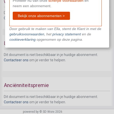
werkloosheid
Profiteer nu van onze
scherpe voorwaarden
en
neem een abonnement.
Dit document is niet beschikbaar in je huidige abonnement.
Bekijk onze abonnementen >
Contacteer ons
om je verder te helpen.
Door gebruik te maken van Ella, stemt de Klant in met de
gebruiksvoorwaarden
, het
privacy statement
en de
cookieverklaring
opgenomen op deze pagina.
Loonevolutie
Dit document is niet beschikbaar in je huidige abonnement.
Contacteer ons
om je verder te helpen.
Anciënniteitspremie
Dit document is niet beschikbaar in je huidige abonnement.
Contacteer ons
om je verder te helpen.
powered by © SD Worx 2026