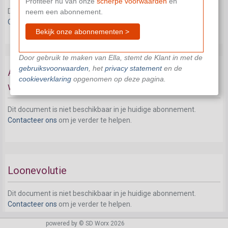
Profiteer nu van onze
scherpe voorwaarden
en
Dit document is niet beschikbaar in je huidige abonnement.
neem een abonnement.
Contacteer ons
om je verder te helpen.
Bekijk onze abonnementen >
Door gebruik te maken van Ella, stemt de Klant in met de
gebruiksvoorwaarden
, het
privacy statement
en de
Aanvullende vergoeding bij tijdelijke
cookieverklaring
opgenomen op deze pagina.
werkloosheid
Dit document is niet beschikbaar in je huidige abonnement.
Contacteer ons
om je verder te helpen.
Loonevolutie
Dit document is niet beschikbaar in je huidige abonnement.
Contacteer ons
om je verder te helpen.
powered by © SD Worx 2026