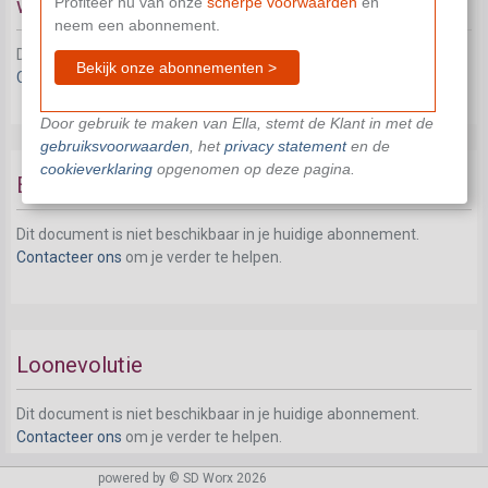
werkloosheid
Profiteer nu van onze
scherpe voorwaarden
en
neem een abonnement.
Dit document is niet beschikbaar in je huidige abonnement.
Bekijk onze abonnementen >
Contacteer ons
om je verder te helpen.
Door gebruik te maken van Ella, stemt de Klant in met de
gebruiksvoorwaarden
, het
privacy statement
en de
cookieverklaring
opgenomen op deze pagina.
Extralegaal pensioen
Dit document is niet beschikbaar in je huidige abonnement.
Contacteer ons
om je verder te helpen.
Loonevolutie
Dit document is niet beschikbaar in je huidige abonnement.
Contacteer ons
om je verder te helpen.
powered by © SD Worx 2026