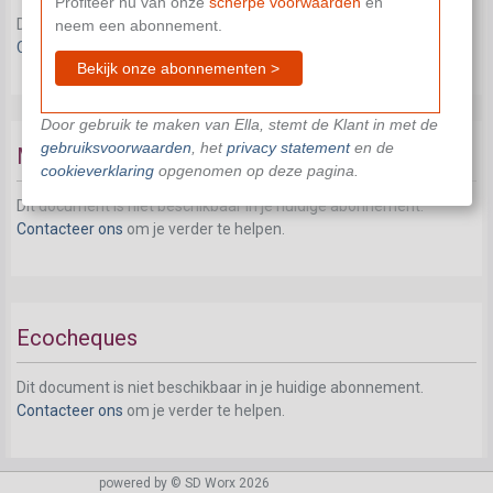
Profiteer nu van onze
scherpe voorwaarden
en
Dit document is niet beschikbaar in je huidige abonnement.
neem een abonnement.
Contacteer ons
om je verder te helpen.
Bekijk onze abonnementen >
Door gebruik te maken van Ella, stemt de Klant in met de
gebruiksvoorwaarden
, het
privacy statement
en de
Maaltijdcheques
cookieverklaring
opgenomen op deze pagina.
Dit document is niet beschikbaar in je huidige abonnement.
Contacteer ons
om je verder te helpen.
Ecocheques
Dit document is niet beschikbaar in je huidige abonnement.
Contacteer ons
om je verder te helpen.
powered by © SD Worx 2026