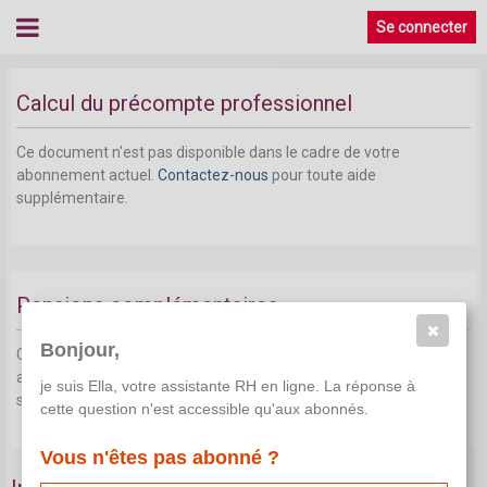
Se connecter
Calcul du précompte professionnel
Ce document n'est pas disponible dans le cadre de votre
abonnement actuel.
Contactez-nous
pour toute aide
supplémentaire.
Pensions complémentaires
Bonjour,
Ce document n'est pas disponible dans le cadre de votre
abonnement actuel.
Contactez-nous
pour toute aide
je suis Ella, votre assistante RH en ligne. La réponse à
supplémentaire.
cette question n'est accessible qu'aux abonnés.
Vous n'êtes pas abonné ?