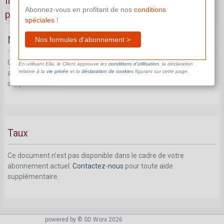
Indemnités payées occasionnellement ou
Abonnez-vous en profitant de nos
conditions
périodiquement et en ordre subsidiaire
spéciales
!
Notion
Nos formules d'abonnement >
Ce document n'est pas disponible dans le cadre de votre
En utilisant Ella, le Client approuve les
conditions d’utilisation
, la déclaration
relative à la
vie privée
et la
déclaration de cookies
figurant sur cette page.
abonnement actuel.
Contactez-nous
pour toute aide
supplémentaire.
Taux
Ce document n'est pas disponible dans le cadre de votre
abonnement actuel.
Contactez-nous
pour toute aide
supplémentaire.
Artistes
powered by © SD Worx 2026