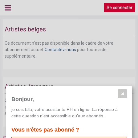
Se connecter
Artistes
Artistes belges
Ce document n'est pas disponible dans le cadre de votre
abonnement actuel.
Contactez-nous
pour toute aide
supplémentaire.
Artistes étrangers
Bonjour,
Ce document n'est pas disponible dans le cadre de votre
abonnement actuel.
Contactez-nous
pour toute aide
je suis Ella, votre assistante RH en ligne. La réponse à
supplémentaire.
cette question n'est accessible qu'aux abonnés.
Vous n'êtes pas abonné ?