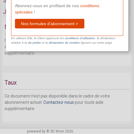
Sportifs
Abonnez-vous en profitant de nos
conditions
Jeunes sportifs
spéciales
!
Nos formules d'abonnement >
Notion
En utilisant Ella, le Client approuve les
conditions d’utilisation
, la déclaration
Ce document n'est pas disponible dans le cadre de votre
relative à la
vie privée
et la
déclaration de cookies
figurant sur cette page.
abonnement actuel.
Contactez-nous
pour toute aide
supplémentaire.
Taux
Ce document n'est pas disponible dans le cadre de votre
abonnement actuel.
Contactez-nous
pour toute aide
supplémentaire.
Sportifs âgés d'au moins 23 ans, entraîneurs,
powered by © SD Worx 2026