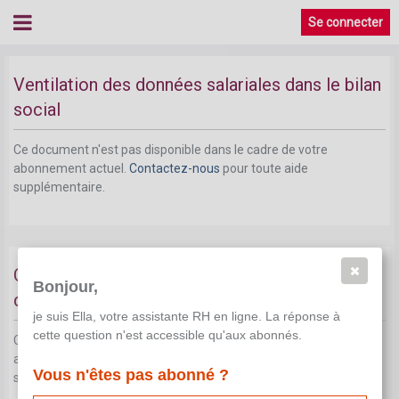
Se connecter
Mesures au niveau de l'entreprise
Ventilation des données salariales dans le bilan
social
Ce document n'est pas disponible dans le cadre de votre
abonnement actuel.
Contactez-nous
pour toute aide
supplémentaire.
Concertation obligatoire en vue d'une politique
Bonjour,
de rémunération neutre sur le plan du genre
je suis Ella, votre assistante RH en ligne. La réponse à
cette question n'est accessible qu'aux abonnés.
Ce document n'est pas disponible dans le cadre de votre
abonnement actuel.
Contactez-nous
pour toute aide
Vous n'êtes pas abonné ?
supplémentaire.