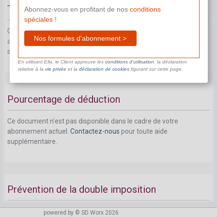
Type de véhicules soumis à la limite
Abonnez-vous en profitant de nos
conditions
spéciales
!
Ce document n'est pas disponible dans le cadre de votre
Nos formules d'abonnement >
abonnement actuel.
Contactez-nous
pour toute aide
supplémentaire.
En utilisant Ella, le Client approuve les
conditions d’utilisation
, la déclaration
relative à la
vie privée
et la
déclaration de cookies
figurant sur cette page.
Pourcentage de déduction
Ce document n'est pas disponible dans le cadre de votre
abonnement actuel.
Contactez-nous
pour toute aide
supplémentaire.
Prévention de la double imposition
Ce document n'est pas disponible dans le cadre de votre
powered by © SD Worx 2026