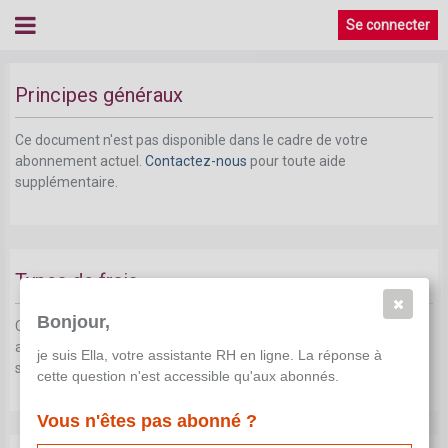
Volet employeur: aspects fiscaux
Se connecter
Frais professionnels non déductibles
Principes généraux
Ce document n'est pas disponible dans le cadre de votre
abonnement actuel.
Contactez-nous
pour toute aide
supplémentaire.
Types de frais
Bonjour,
Ce document n'est pas disponible dans le cadre de votre
abonnement actuel.
Contactez-nous
pour toute aide
je suis Ella, votre assistante RH en ligne. La réponse à
supplémentaire.
cette question n'est accessible qu'aux abonnés.
Vous n'êtes pas abonné ?